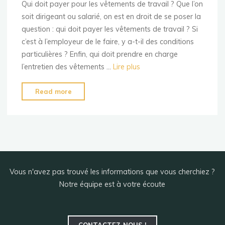
Qui doit payer pour les vêtements de travail ? Que l’on
soit dirigeant ou salarié, on est en droit de se poser la
question : qui doit payer les vêtements de travail ? Si
c’est à l’employeur de le faire, y a-t-il des conditions
particulières ? Enfin, qui doit prendre en charge
l’entretien des vêtements …
Lire plus
"Qui
Read more
paye
les
vêtements
de
travail
?"
Vous n'avez pas trouvé les informations que vous cherchiez ?
Notre équipe est à votre écoute