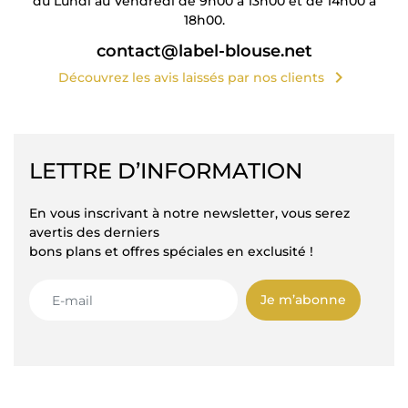
du Lundi au Vendredi de 9h00 à 13h00 et de 14h00 à
18h00.
contact@label-blouse.net
chevron_right
Découvrez les avis laissés par nos clients
LETTRE D’INFORMATION
En vous inscrivant à notre newsletter, vous serez
avertis des derniers
bons plans et offres spéciales en exclusité !
Je m’abonne