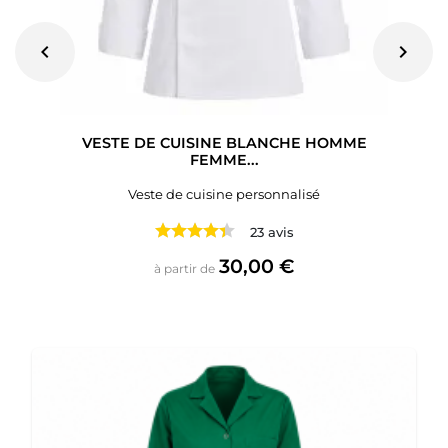
chevron_left
chevron_right
VESTE DE CUISINE BLANCHE HOMME
FEMME...
Veste de cuisine personnalisé
23 avis
Prix
30,00 €
à partir de