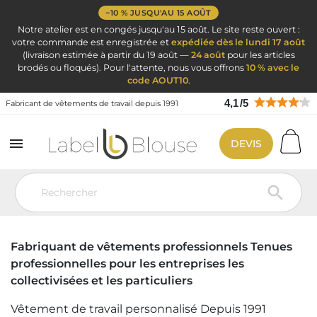
−10 % JUSQU'AU 15 AOÛT
Notre atelier est en congés jusqu'au 15 août. Le site reste ouvert :
votre commande est enregistrée et
expédiée dès le lundi 17 août
(livraison estimée à partir du 19 août —
24 août
pour les articles
brodés ou floqués). Pour l'attente, nous vous offrons
10 % avec le
code AOUT10
.
4,1
/
5
Fabricant de vêtements de travail depuis 1991

DEVIS
VÊTEMENTS DE TRAVAIL ET
TENUES PROFESSIONNELLES

PERSONNALISÉS
Fabriquant de vêtements professionnels Tenues
professionnelles pour les entreprises les
collectivisées et les particuliers
Vêtement de travail personnalisé Depuis 1991