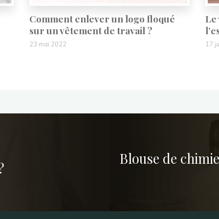
Comment enlever un logo floqué
Le
sur un vêtement de travail ?
l’e
23 mai 2022
17 j
Blouse de chimie 
?