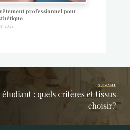
 vêtement professionnel pour
sthétique
uin 2022
SUIVANT
étudiant : quels critères et tissus
choisir?