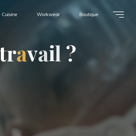
Cuisine
Workwear
Boutique
t
r
a
v
a
i
l
?