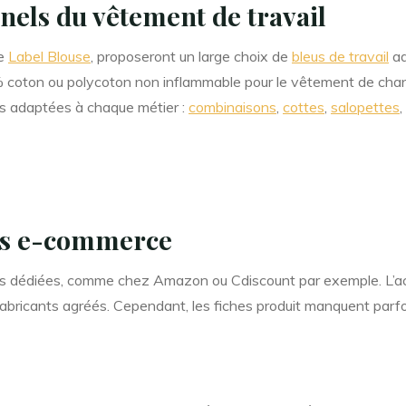
nels du vêtement de travail
me
Label Blouse
, proposeront un large choix de
bleus de travail
ad
00% coton ou polycoton non inflammable pour le vêtement de chan
es adaptées à chaque métier :
combinaisons
,
cottes
,
salopettes
,
rs e-commerce
s dédiées, comme chez Amazon ou Cdiscount par exemple. L’ach
abricants agréés. Cependant, les fiches produit manquent parfoi