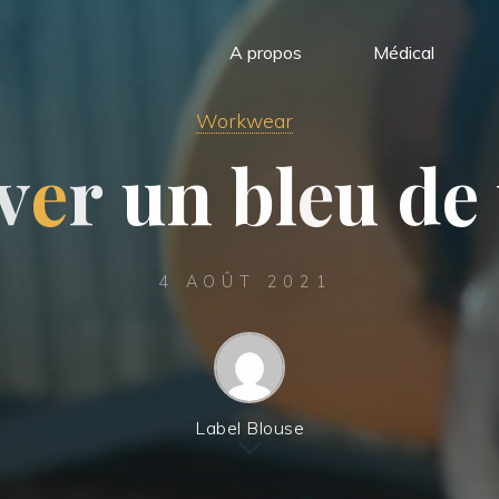
A propos
Médical
Workwear
v
e
r
u
n
b
l
e
u
d
e
4 AOÛT 2021
Label Blouse