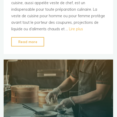
cuisine, aussi appelée veste de chef, est un
indispensable pour toute préparation culinaire. La
veste de cuisine pour homme ou pour femme protège
avant tout le porteur des coupures, projections de
liquide ou d’aliments chauds et …
Lire plus
"Choisir
Read more
sa
veste
de
cuisine
pour
homme
et
femme"