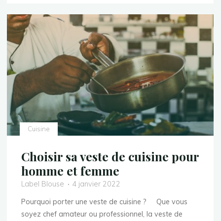
son
vêtement
de
travail
?"
Cuisine
Choisir sa veste de cuisine pour
homme et femme
Label Blouse
4 janvier 2022
Pourquoi porter une veste de cuisine ? Que vous
soyez chef amateur ou professionnel, la veste de