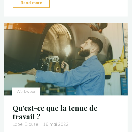
"Pourquoi
Read more
porter
un
vêtement
de
travail
?"
Workwear
Qu’est-ce que la tenue de
travail ?
Label Blouse
16 mai 2022