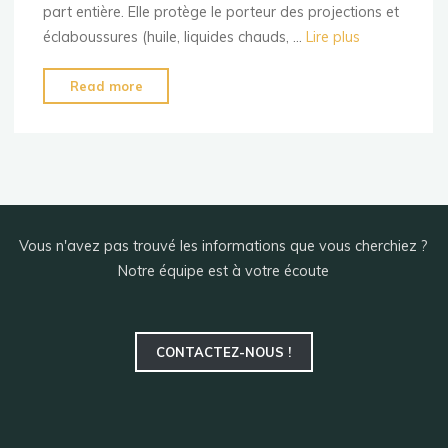
part entière. Elle protège le porteur des projections et
éclaboussures (huile, liquides chauds, …
Lire plus
"Quelle
Read more
veste
de
cuisinier
choisir
?"
Vous n'avez pas trouvé les informations que vous cherchiez ?
Notre équipe est à votre écoute
CONTACTEZ-NOUS !