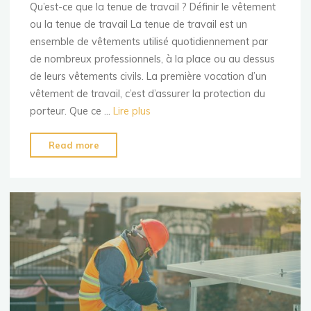
Qu’est-ce que la tenue de travail ? Définir le vêtement
ou la tenue de travail La tenue de travail est un
ensemble de vêtements utilisé quotidiennement par
de nombreux professionnels, à la place ou au dessus
de leurs vêtements civils. La première vocation d’un
vêtement de travail, c’est d’assurer la protection du
porteur. Que ce …
Lire plus
"Qu’est-
Read more
ce
que
la
tenue
de
travail
?"