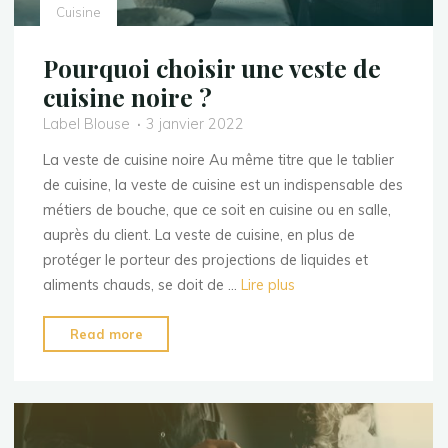
Cuisine
Pourquoi choisir une veste de
cuisine noire ?
Label Blouse
3 janvier 2022
La veste de cuisine noire Au même titre que le tablier
de cuisine, la veste de cuisine est un indispensable des
métiers de bouche, que ce soit en cuisine ou en salle,
auprès du client. La veste de cuisine, en plus de
protéger le porteur des projections de liquides et
aliments chauds, se doit de …
Lire plus
"Pourquoi
Read more
choisir
une
veste
de