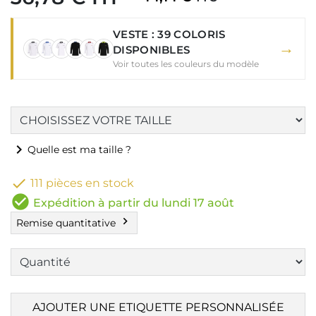
VESTE : 39 COLORIS
→
DISPONIBLES
Voir toutes les couleurs du modèle
chevron_right
Quelle est ma taille ?

111 pièces en stock
check_circle
Expédition à partir du lundi 17 août
chevron_right
Remise quantitative
AJOUTER UNE ETIQUETTE PERSONNALISÉE