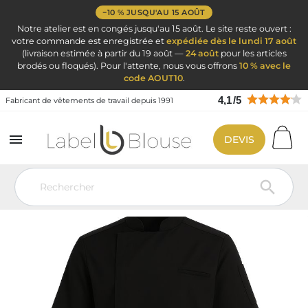
−10 % JUSQU'AU 15 AOÛT
Notre atelier est en congés jusqu'au 15 août. Le site reste ouvert :
votre commande est enregistrée et
expédiée dès le lundi 17 août
(livraison estimée à partir du 19 août —
24 août
pour les articles
brodés ou floqués). Pour l'attente, nous vous offrons
10 % avec le
code AOUT10
.
4,1
/
5
Fabricant de vêtements de travail depuis 1991

DEVIS
Vêtement de travail
Vêtements de cuisine
Veste de cuisine
personnalisé
Veste de Cuisine Noire Manches courtes
