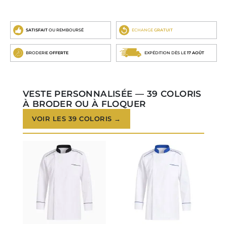
SATISFAIT
OU REMBOURSÉ
ECHANGE
GRATUIT
BRODERIE
OFFERTE
EXPÉDITION DÈS LE
17 AOÛT
VESTE PERSONNALISÉE — 39 COLORIS
À BRODER OU À FLOQUER
VOIR LES 39 COLORIS →