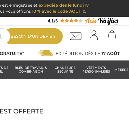
e est enregistrée et
expédiée dès le lundi 17
nous vous offrons
10 % avec le code AOUT10
.
4,1
/
5

BESOIN D'UN DEVIS ?
GRATUITE*
EXPÉDITION DÈS LE
17 AOÛT
TS DE
BLEU DE TRAVAIL &
CHAUSSURE
VÊTEMENTS
MÉTIERS
IL
COMBINAISON
SÉCURITÉ
PERSONNALISÉS
EST OFFERTE