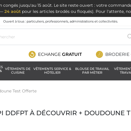
en congés jusqu'au 15 août. Le site reste ouvert : votre command
t —
24 août
pour les articles brodés ou floqués). Pour l'attente, 
Ouvert à tous : particuliers, professionnels, administrations et collectivités.
ECHANGE
GRATUIT
BRODERIE
ES
VÊTEMENTS DE
VÊTEMENTS SERVICE &
BLOUSE DE TRAVAIL
VÊTEMEN
&
CUISINE
HÔTELIER
PAR MÉTIER
TRAVA
oune Test Offerte
PI DDFPT À DÉCOUVRIR + DOUDOUNE T