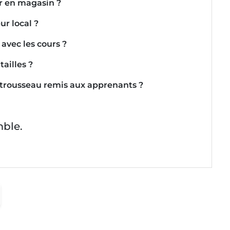
er en magasin ?
ur local ?
avec les cours ?
ailles ?
du trousseau remis aux apprenants ?
mble.