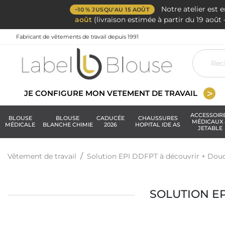
Notre atelier est 
−10 % JUSQU'AU 15 AOÛT
août
(livraison estimée à partir du 19 aoû
Fabricant de vêtements de travail depuis 1991
JE CONFIGURE MON VETEMENT DE TRAVAIL
ACCESSOIR
BLOUSE
BLOUSE
CADUCÉE
CHAUSSURES
MÉDICAUX 
MÉDICALE
BLANCHE CHIMIE
2026
HOPITAL IDE AS
JETABLE
Vêtement de travail
Solution EPI DDFPT à découvrir + Doud
SOLUTION E