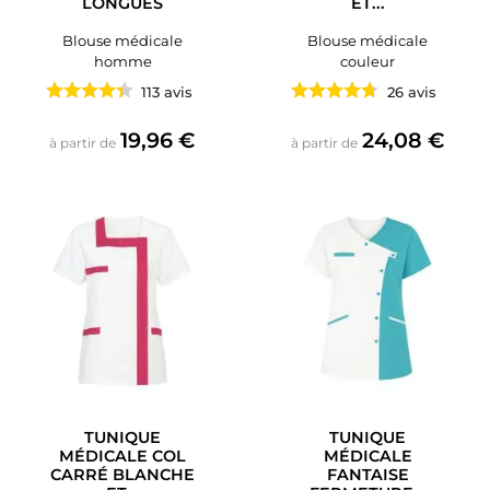
LONGUES
ET...
Blouse médicale
Blouse médicale
homme
couleur
113 avis
26 avis
Prix
Prix
19,96 €
24,08 €
à partir de
à partir de
TUNIQUE
TUNIQUE
MÉDICALE COL
MÉDICALE
CARRÉ BLANCHE
FANTAISE