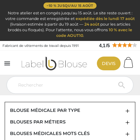
−10 % JUSQU'AU 15 AOÛT
Notre atelier est en congés jusqu'au 15 août. Le site reste ouvert :
votre commande est enregistrée et
expédiée dès le lundi 17 août
(livraison estimée à partir du 19 août —
24 août
pour les articles
brodés ou floqués). Pour l'attente, nous vous offrons
10 % avec le
code AOUT10
.
4,1
/
5
Fabricant de vêtements de travail depuis 1991

DEVIS
Vêtement de travail
Blouse médicale
BLOUSE MÉDICALE FEMME ET HOMME :

587 MODÈLES AVEC BRODERIE
OFFERTE
BLOUSE MÉDICALE PAR TYPE
BLOUSES PAR MÉTIERS
BLOUSES MÉDICALES MOTS CLÉS