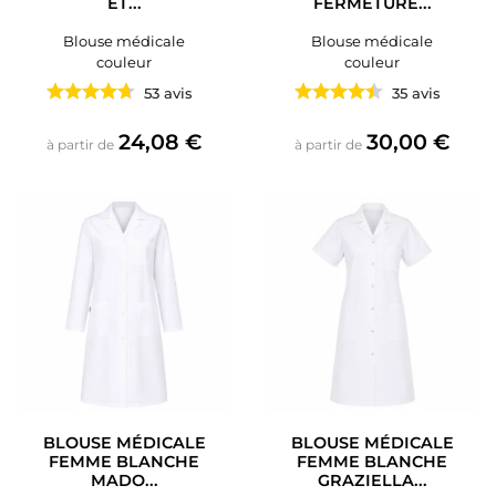
ET...
FERMETURE...
Blouse médicale
Blouse médicale
couleur
couleur
53 avis
35 avis
Prix
Prix
24,08 €
30,00 €
à partir de
à partir de
BLOUSE MÉDICALE
BLOUSE MÉDICALE
FEMME BLANCHE
FEMME BLANCHE
MADO...
GRAZIELLA...