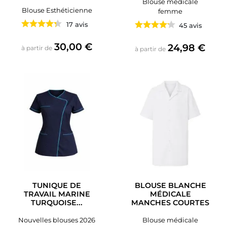
Blouse médicale
Blouse Esthéticienne
femme
17 avis
45 avis
Prix
30,00 €
Prix
24,98 €
à partir de
à partir de
TUNIQUE DE
BLOUSE BLANCHE
TRAVAIL MARINE
MÉDICALE
TURQUOISE...
MANCHES COURTES
Nouvelles blouses 2026
Blouse médicale