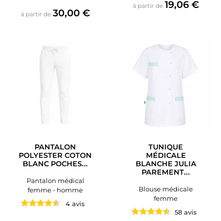
Prix
19,06 €
à partir de
Prix
30,00 €
à partir de
PANTALON
TUNIQUE
POLYESTER COTON
MÉDICALE
BLANC POCHES...
BLANCHE JULIA
PAREMENT...
Pantalon médical
Blouse médicale
femme - homme
femme
4 avis
58 avis