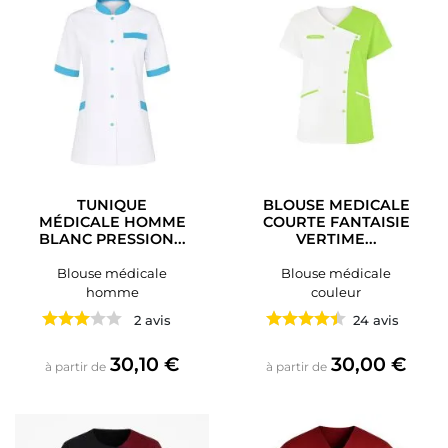
TUNIQUE
BLOUSE MEDICALE
MÉDICALE HOMME
COURTE FANTAISIE
BLANC PRESSION...
VERTIME...
Blouse médicale
Blouse médicale
homme
couleur
2 avis
24 avis
Prix
Prix
30,10 €
30,00 €
à partir de
à partir de