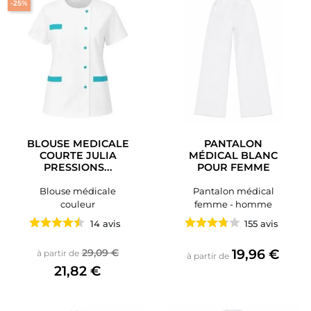
-25%
BLOUSE MEDICALE
PANTALON
COURTE JULIA
MÉDICAL BLANC
PRESSIONS...
POUR FEMME
Blouse médicale
Pantalon médical
couleur
femme - homme
14 avis
155 avis
Prix de base
Prix
Prix
19,96 €
29,09 €
à partir de
à partir de
21,82 €