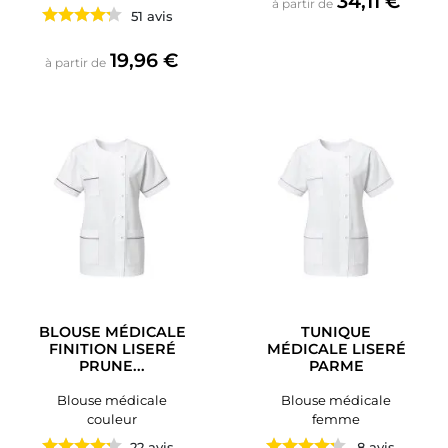
34,11 €
à partir de
51 avis
Prix
19,96 €
à partir de
BLOUSE MÉDICALE
TUNIQUE
FINITION LISERÉ
MÉDICALE LISERÉ
PRUNE...
PARME
Blouse médicale
Blouse médicale
couleur
femme
22 avis
8 avis