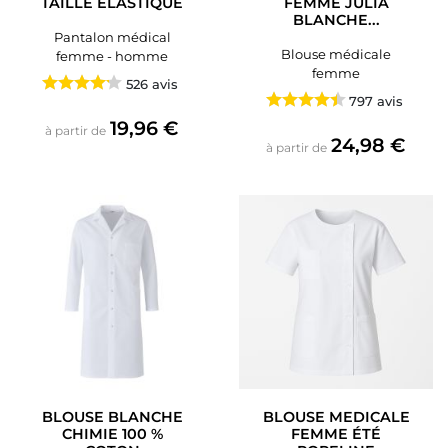
TAILLE ÉLASTIQUÉ
FEMME JULIA
BLANCHE...
Pantalon médical
Blouse médicale
femme - homme
femme
526 avis
797 avis
Prix
19,96 €
à partir de
Prix
24,98 €
à partir de
BLOUSE BLANCHE
BLOUSE MEDICALE
CHIMIE 100 %
FEMME ÉTÉ