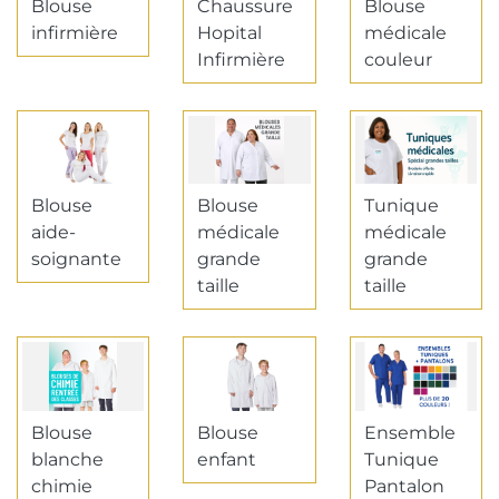
Blouse
Chaussure
Blouse
infirmière
Hopital
médicale
Infirmière
couleur
Blouse
Blouse
Tunique
aide-
médicale
médicale
soignante
grande
grande
taille
taille
Blouse
Blouse
Ensemble
blanche
enfant
Tunique
chimie
Pantalon