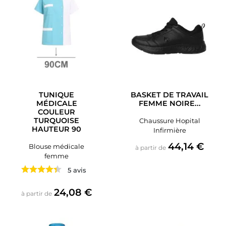
TUNIQUE
BASKET DE TRAVAIL
MÉDICALE
FEMME NOIRE...
COULEUR
TURQUOISE
Chaussure Hopital
HAUTEUR 90
Infirmière
Prix
44,14 €
Blouse médicale
à partir de
femme
5 avis
Prix
24,08 €
à partir de