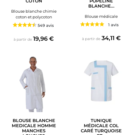
COTON
POPELINE
BLANCHE...
Blouse blanche chimie
Blouse médicale
coton et polycoton
1 avis
549 avis
Prix
34,11 €
Prix
19,96 €
à partir de
à partir de
BLOUSE BLANCHE
TUNIQUE
MEDICALE HOMME
MÉDICALE COL
MANCHES
CARÉ TURQUOISE