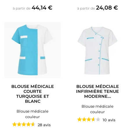
Prix
Prix
44,14 €
24,08 €
à partir de
à partir de
BLOUSE MÉDICALE
BLOUSE MÉDCIALE
COURTE
INFIRMIÈRE TENUE
TURQUOISE ET
MODERNE...
BLANC
Blouse médicale
Blouse médicale
couleur
couleur
10 avis
28 avis