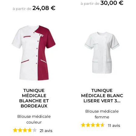
Prix
30,00 €
à partir de
Prix
24,08 €
à partir de
TUNIQUE
TUNIQUE
MÉDICALE
MÉDICALE BLANC
BLANCHE ET
LISERE VERT 3...
BORDEAUX
Blouse médicale
Blouse médicale
femme
couleur
11 avis
21 avis