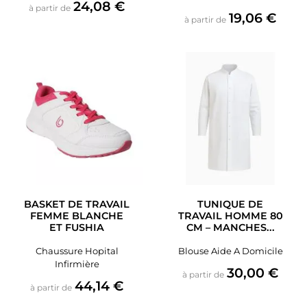
Prix
24,08 €
à partir de
Prix
19,06 €
à partir de
BASKET DE TRAVAIL
TUNIQUE DE
FEMME BLANCHE
TRAVAIL HOMME 80
ET FUSHIA
CM – MANCHES...
Chaussure Hopital
Blouse Aide A Domicile
Infirmière
Prix
30,00 €
à partir de
Prix
44,14 €
à partir de