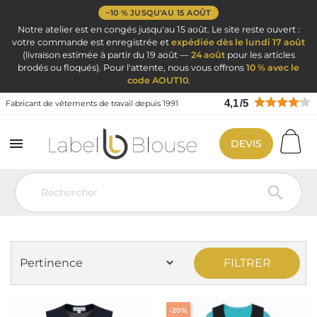
−10 % JUSQU'AU 15 AOÛT
Notre atelier est en congés jusqu'au 15 août. Le site reste ouvert :
votre commande est enregistrée et
expédiée dès le lundi 17 août
(livraison estimée à partir du 19 août —
24 août
pour les articles
brodés ou floqués). Pour l'attente, nous vous offrons
10 % avec le
code AOUT10
.
4,1
/
5
Fabricant de vêtements de travail depuis 1991

DEVIS
Vêtement de travail
Vêtement Service Accueil & Hôtelier
Gilet
barman femme

GILET BARMAN FEMME
FILTRER
-20%