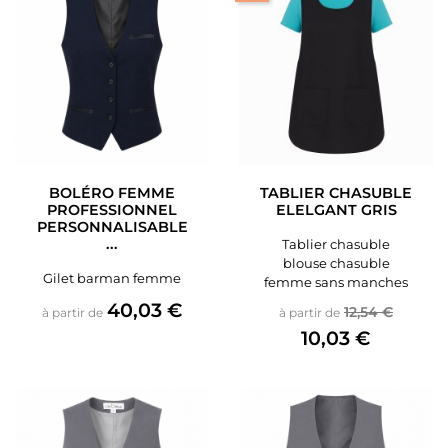
BOLÉRO FEMME
TABLIER CHASUBLE
PROFESSIONNEL
ELELGANT GRIS
PERSONNALISABLE
...
Tablier chasuble
blouse chasuble
Gilet barman femme
femme sans manches
Prix
40,03 €
Prix de base
Prix
12,54 €
à partir de
à partir de
10,03 €