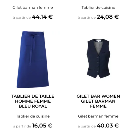
Gilet barman femme
Tablier de cuisine
Prix
Prix
44,14 €
24,08 €
à partir de
à partir de
TABLIER DE TAILLE
GILET BAR WOMEN
HOMME FEMME
GILET BARMAN
BLEU ROYAL
FEMME
Tablier de cuisine
Gilet barman femme
Prix
Prix
16,05 €
40,03 €
à partir de
à partir de