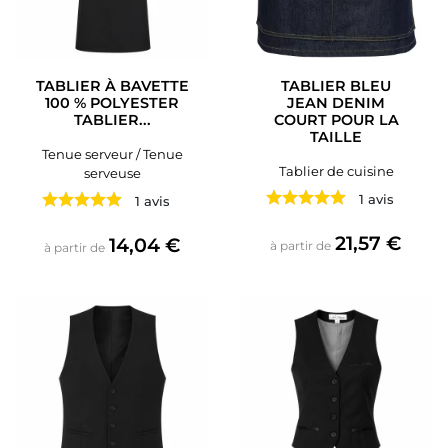
TABLIER À BAVETTE
TABLIER BLEU
100 % POLYESTER
JEAN DENIM
TABLIER...
COURT POUR LA
TAILLE
Tenue serveur / Tenue
Tablier de cuisine
serveuse
1 avis
1 avis
Prix
21,57 €
Prix
14,04 €
à partir de
à partir de