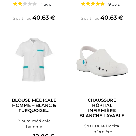
1 avis
9 avis
Prix
Prix
40,63 €
40,63 €
à partir de
à partir de
BLOUSE MÉDICALE
CHAUSSURE
HOMME – BLANC &
HÔPITAL
TURQUOISE...
INFIRMIÈRE
BLANCHE LAVABLE
Blouse médicale
Chaussure Hopital
homme
Infirmière
Prix