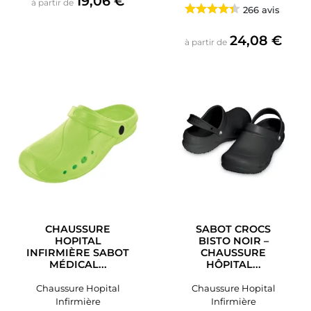
19,06 €
à partir de
266 avis
Prix
24,08 €
à partir de
CHAUSSURE
SABOT CROCS
HOPITAL
BISTO NOIR –
INFIRMIÈRE SABOT
CHAUSSURE
MÉDICAL...
HÔPITAL...
Chaussure Hopital
Chaussure Hopital
Infirmière
Infirmière