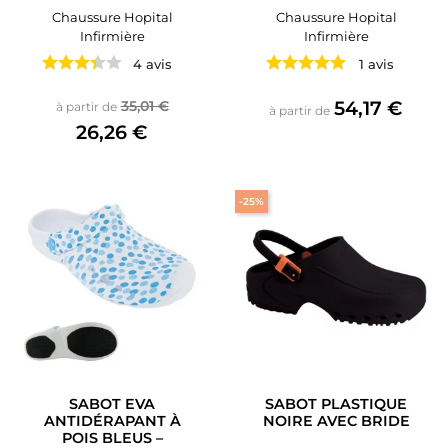
Chaussure Hopital
Chaussure Hopital
Infirmière
Infirmière
4 avis
1 avis
Prix de base
Prix
Prix
54,17 €
35,01 €
à partir de
à partir de
26,26 €
-25%
SABOT EVA
SABOT PLASTIQUE
ANTIDÉRAPANT À
NOIRE AVEC BRIDE
POIS BLEUS –