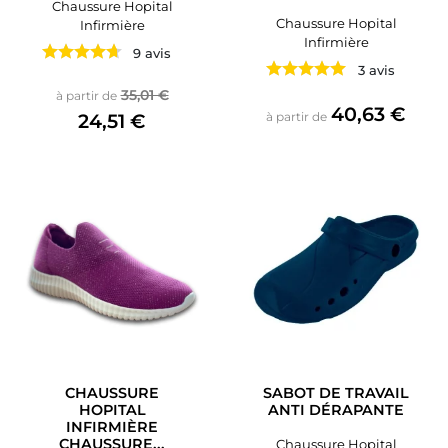
Chaussure Hopital
Chaussure Hopital
Infirmière
Infirmière
9 avis
3 avis
Prix de base
Prix
35,01 €
à partir de
Prix
40,63 €
24,51 €
à partir de
CHAUSSURE
SABOT DE TRAVAIL
HOPITAL
ANTI DÉRAPANTE
INFIRMIÈRE
CHAUSSURE...
Chaussure Hopital