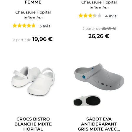
FEMME
Chaussure Hopital
Infirmière
Chaussure Hopital
4 avis
Infirmière
3 avis
Prix de base
Prix
35,01 €
à partir de
26,26 €
Prix
19,96 €
à partir de
CROCS BISTRO
SABOT EVA
BLANCHE MIXTE
ANTIDÉRAPANT
HÔPITAL
GRIS MIXTE AVEC...