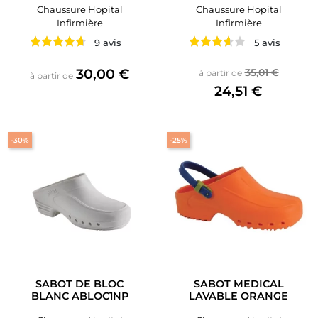
Chaussure Hopital
Chaussure Hopital
Infirmière
Infirmière
9 avis
5 avis
Prix
Prix de base
Prix
30,00 €
35,01 €
à partir de
à partir de
24,51 €
-30%
-25%
SABOT DE BLOC
SABOT MEDICAL
BLANC ABLOC1NP
LAVABLE ORANGE