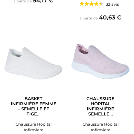
54,17 €
à partir de
32 avis
Prix
40,63 €
à partir de
BASKET
CHAUSSURE
INFIRMIÈRE FEMME
HÔPITAL
– SEMELLE ET
INFIRMIÈRE
TIGE...
SEMELLE...
Chaussure Hopital
Chaussure Hopital
Infirmière
Infirmière