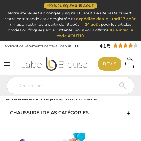
−10 % JUSQU'AU 15 AOÛT
Notre atelier est en congés jusqu'au 15 août. Le site reste ouvert :
votre commande est enregistrée et
expédiée dès le lundi 17 août
(livraison estimée à partir du 19 août —
24 août
pour les articles
brodés ou floqués). Pour l'attente, nous vous offrons
10 % avec le
code AOUT10
.
4,1
/
5
Fabricant de vêtements de travail depuis 1991

DEVIS
Vêtement de travail
Blouse médicale
Chaussure Hopital Infirmière
CHAUSSURE D'HÔPITAL ET SABOT

POUR INFIRMIÈRE, HOMME ET FEMME
Chaussure Hopital Infirmière
CHAUSSURE IDE AS CATÉGORIES