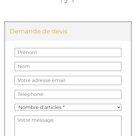

Suivant
1
2
Demande de devis