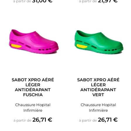
31,00 €
21,97 €
à partir de
à partir de
SABOT XPRO AÉRÉ
SABOT XPRO AÉRÉ
LÉGER
LÉGER
ANTIDÉRAPANT
ANTIDÉRAPANT
FUSCHIA
VERT
Chaussure Hopital
Chaussure Hopital
Infirmière
Infirmière
Prix
Prix
26,71 €
26,71 €
à partir de
à partir de