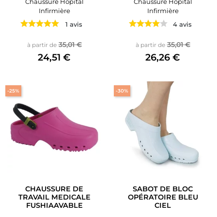
Chaussure Hopital
Chaussure Hopital
Infirmière
Infirmière
1 avis
4 avis
Prix de base
Prix
Prix de base
Prix
35,01 €
35,01 €
à partir de
à partir de
24,51 €
26,26 €
-25%
-30%
CHAUSSURE DE
SABOT DE BLOC
TRAVAIL MEDICALE
OPÉRATOIRE BLEU
FUSHIAAVABLE
CIEL