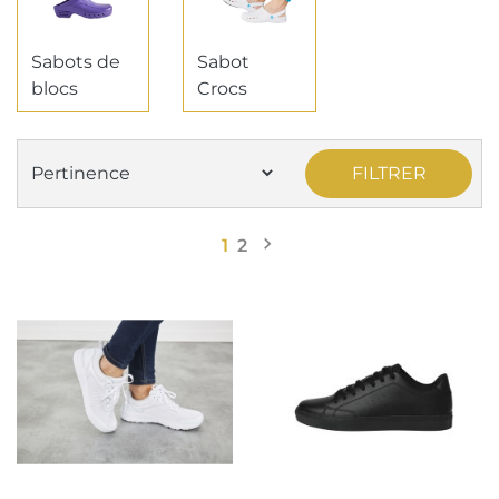
Sabots de
Sabot
blocs
Crocs
FILTRER

Suivant
1
2