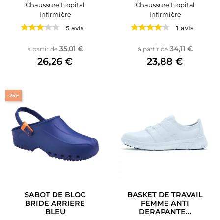
Chaussure Hopital
Chaussure Hopital
Infirmière
Infirmière
5 avis
1 avis
Prix de base
Prix
Prix de base
Prix
35,01 €
34,11 €
à partir de
à partir de
26,26 €
23,88 €
-25%
SABOT DE BLOC
BASKET DE TRAVAIL
BRIDE ARRIERE
FEMME ANTI
BLEU
DERAPANTE...