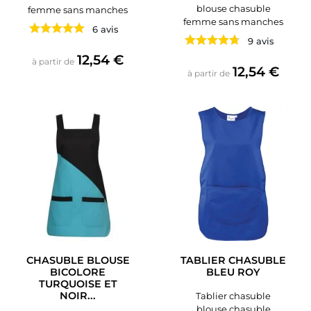
blouse chasuble
femme sans manches
femme sans manches
6 avis
9 avis
Prix
12,54 €
à partir de
Prix
12,54 €
à partir de
CHASUBLE BLOUSE
TABLIER CHASUBLE
BICOLORE
BLEU ROY
TURQUOISE ET
NOIR...
Tablier chasuble
blouse chasuble