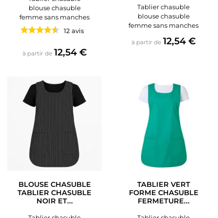
Tablier chasuble
blouse chasuble
blouse chasuble
femme sans manches
femme sans manches
12 avis
Prix
12,54 €
à partir de
Prix
12,54 €
à partir de
BLOUSE CHASUBLE
TABLIER VERT
TABLIER CHASUBLE
FORME CHASUBLE
NOIR ET...
FERMETURE...
Tablier chasuble
Tablier chasuble