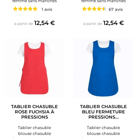
femme sans manches
femme sans manches
1 avis
67 avis
Prix
Prix
12,54 €
12,54 €
à partir de
à partir de
TABLIER CHASUBLE
TABLIER CHASUBLE
ROSE FUCHSIA À
BLEU FERMETURE
PRESSIONS
PRESSIONS...
Tablier chasuble
Tablier chasuble
blouse chasuble
blouse chasuble