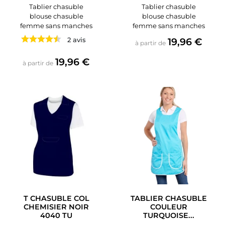
Tablier chasuble
Tablier chasuble
blouse chasuble
blouse chasuble
femme sans manches
femme sans manches
Prix
2 avis
19,96 €
à partir de
Prix
19,96 €
à partir de
T CHASUBLE COL
TABLIER CHASUBLE
CHEMISIER NOIR
COULEUR
4040 TU
TURQUOISE...