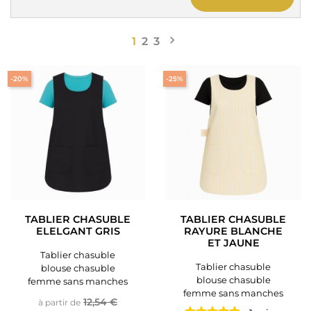

Suivant
1
2
3
-20%
-25%
TABLIER CHASUBLE
TABLIER CHASUBLE
ELELGANT GRIS
RAYURE BLANCHE
ET JAUNE
Tablier chasuble
Tablier chasuble
blouse chasuble
blouse chasuble
femme sans manches
femme sans manches
Prix de base
Prix
12,54 €
à partir de