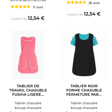
femme sans manches
26 avis
11 avis
Prix
12,54 €
à partir de
Prix
12,54 €
à partir de
TABLIER DE
TABLIER NOIR
TRAVAIL CHASUBLE
FORME CHASUBLE
FUSHIA LISERÉ...
FERMETURE PAR...
Tablier chasuble
Tablier chasuble
blouse chasuble
blouse chasuble