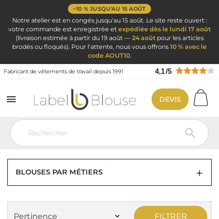
−10 % JUSQU'AU 15 AOÛT
Notre atelier est en congés jusqu'au 15 août. Le site reste ouvert :
votre commande est enregistrée et
expédiée dès le lundi 17 août
(livraison estimée à partir du 19 août —
24 août
pour les articles
brodés ou floqués). Pour l'attente, nous vous offrons
10 % avec le
code AOUT10
.
4,1
/
5
Fabricant de vêtements de travail depuis 1991

DEVIS
Vêtement de travail
Blouse de travail par métier
Tablier chasuble
blouse chasuble femme sans manches

TABLIER CHASUBLE BLOUSE CHASUBLE
FEMME SANS MANCHES
BLOUSES PAR MÉTIERS
FILTRER