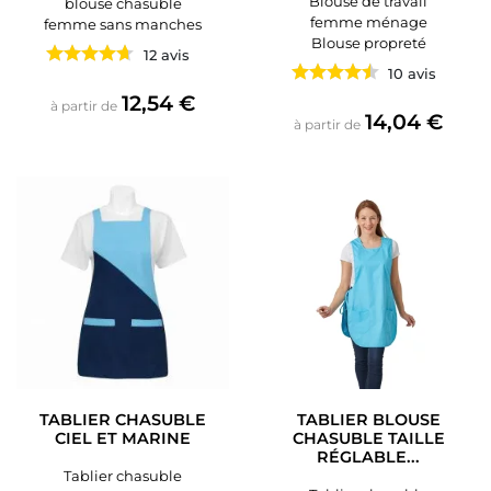
Blouse de travail
blouse chasuble
femme ménage
femme sans manches
Blouse propreté
12 avis
10 avis
Prix
12,54 €
à partir de
Prix
14,04 €
à partir de
TABLIER CHASUBLE
TABLIER BLOUSE
CIEL ET MARINE
CHASUBLE TAILLE
RÉGLABLE...
Tablier chasuble