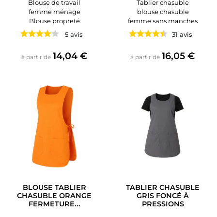
Blouse de travail
Tablier chasuble
femme ménage
blouse chasuble
Blouse propreté
femme sans manches
5 avis
31 avis
Prix
Prix
14,04 €
16,05 €
à partir de
à partir de
BLOUSE TABLIER
TABLIER CHASUBLE
CHASUBLE ORANGE
GRIS FONCÉ À
FERMETURE...
PRESSIONS