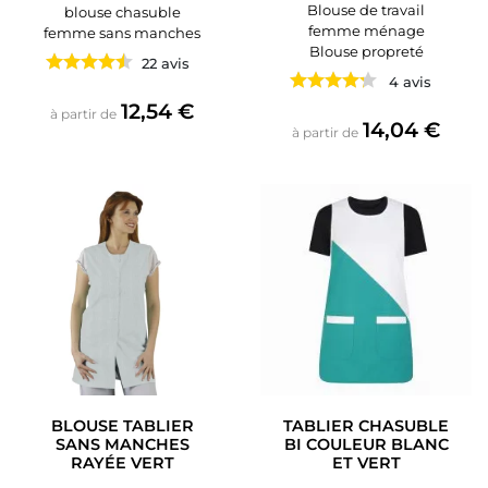
Blouse de travail
blouse chasuble
femme ménage
femme sans manches
Blouse propreté
22 avis
4 avis
Prix
12,54 €
à partir de
Prix
14,04 €
à partir de
BLOUSE TABLIER
TABLIER CHASUBLE
SANS MANCHES
BI COULEUR BLANC
RAYÉE VERT
ET VERT