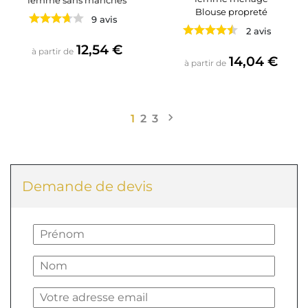
femme sans manches
Blouse propreté
9 avis
2 avis
Prix
12,54 €
à partir de
Prix
14,04 €
à partir de

Suivant
1
2
3
Demande de devis