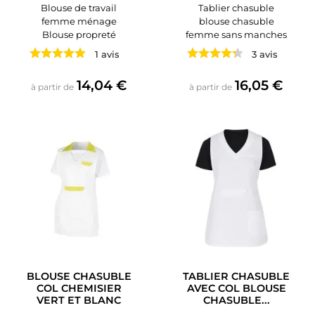
Blouse de travail
Tablier chasuble
femme ménage
blouse chasuble
Blouse propreté
femme sans manches
1 avis
3 avis
Prix
Prix
14,04 €
16,05 €
à partir de
à partir de
BLOUSE CHASUBLE
TABLIER CHASUBLE
COL CHEMISIER
AVEC COL BLOUSE
VERT ET BLANC
CHASUBLE...