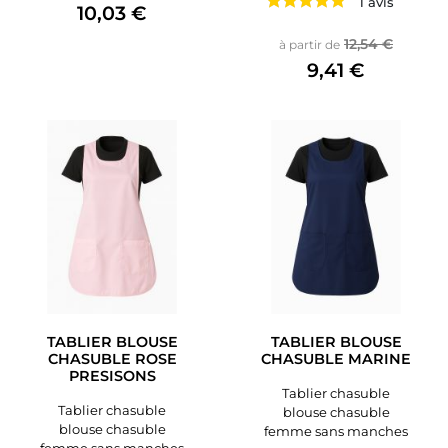
1 avis
10,03 €
Prix de base
Prix
12,54 €
à partir de
9,41 €
TABLIER BLOUSE
TABLIER BLOUSE
CHASUBLE ROSE
CHASUBLE MARINE
PRESISONS
Tablier chasuble
Tablier chasuble
blouse chasuble
blouse chasuble
femme sans manches