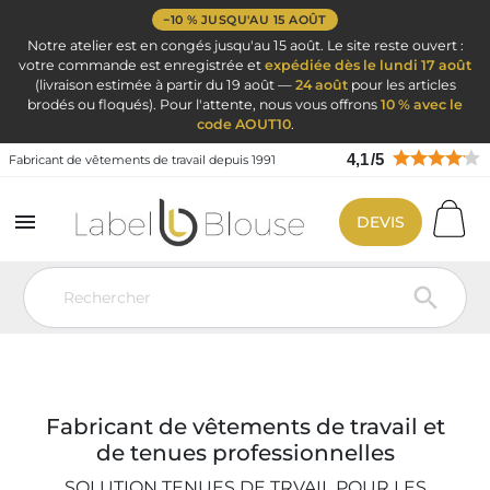
−10 % JUSQU'AU 15 AOÛT
Notre atelier est en congés jusqu'au 15 août. Le site reste ouvert :
votre commande est enregistrée et
expédiée dès le lundi 17 août
(livraison estimée à partir du 19 août —
24 août
pour les articles
brodés ou floqués). Pour l'attente, nous vous offrons
10 % avec le
code AOUT10
.
4,1
/
5
Fabricant de vêtements de travail depuis 1991

DEVIS
Vêtement de travail
Label Blouse spécialiste du vêtement de travail

LABEL BLOUSE SPÉCIALISTE DU
VÊTEMENT DE TRAVAIL
Fabricant de vêtements de travail et
de tenues professionnelles
SOLUTION TENUES DE TRVAIL POUR LES