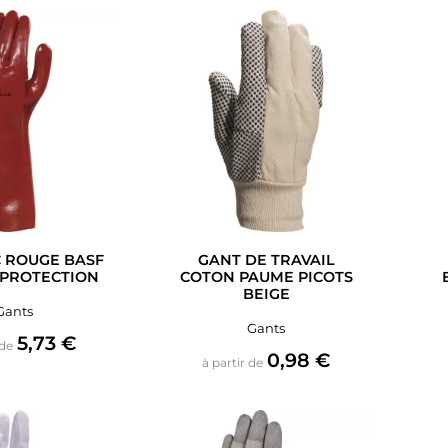
 ROUGE BASF
GANT DE TRAVAIL
PROTECTION
COTON PAUME PICOTS
BEIGE
Gants
Gants
Prix
5,73 €
 de
Prix
0,98 €
à partir de