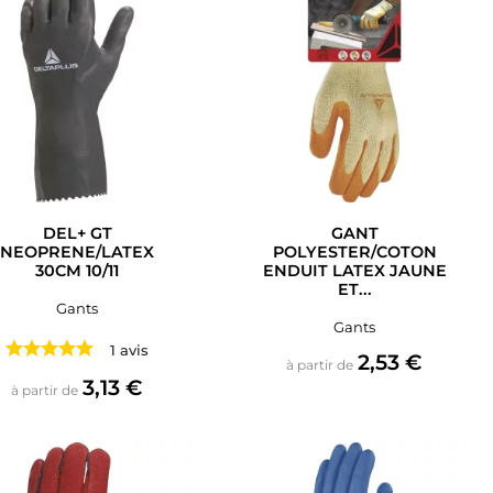
DEL+ GT
GANT
NEOPRENE/LATEX
POLYESTER/COTON
30CM 10/11
ENDUIT LATEX JAUNE
ET...
Gants
Gants
1 avis
Prix
2,53 €
à partir de
Prix
3,13 €
à partir de