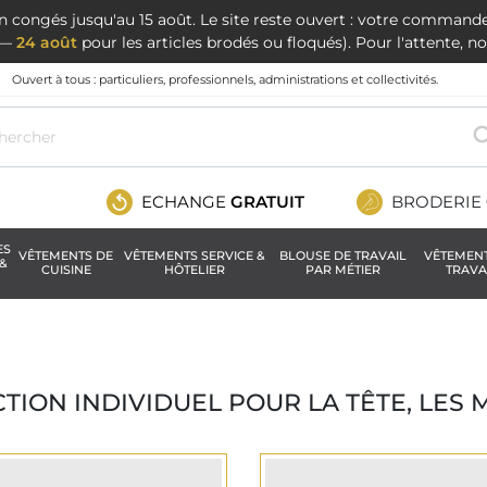
en congés jusqu'au 15 août. Le site reste ouvert : votre command
t —
24 août
pour les articles brodés ou floqués). Pour l'attente, 
Ouvert à tous : particuliers, professionnels, administrations et collectivités.
ECHANGE
GRATUIT
BRODERIE
ES
VÊTEMENTS DE
VÊTEMENTS SERVICE &
BLOUSE DE TRAVAIL
VÊTEMEN
&
CUISINE
HÔTELIER
PAR MÉTIER
TRAVA
TION INDIVIDUEL POUR LA TÊTE, LES M