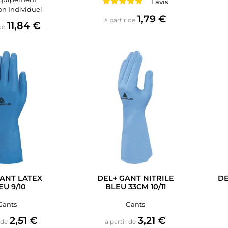
1 avis
on Individuel
Prix
1,79 €
à partir de
Prix
11,84 €
de
GANT LATEX
DEL+ GANT NITRILE
DE
EU 9/10
BLEU 33CM 10/11
Gants
Gants
Prix
Prix
2,51 €
3,21 €
 de
à partir de