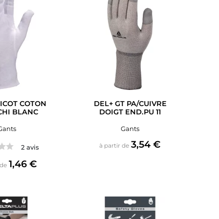
ICOT COTON
DEL+ GT PA/CUIVRE
HI BLANC
DOIGT END.PU 11
Gants
Gants
Prix
3,54 €
à partir de
2 avis
Prix
1,46 €
 de