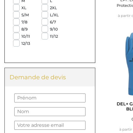
M
L
Protecti
XL
2XL
S/M
L/XL
à partir 
7/8
6/7
8/9
9/10
10/11
11/12
12/13
Demande de devis
DEL+ 
BL
à partir