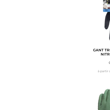
GANT TR
NITR
à partir 