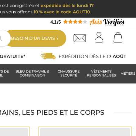
e est enregistrée et
expédiée dès le lundi 17
nous vous offrons
10 % avec le code AOUT10
.
4,1
/
5

BESOIN D'UN DEVIS ?
GRATUITE*
EXPÉDITION DÈS LE
17 AOÛT
TS DE
BLEU DE TRAVAIL &
CHAUSSURE
VÊTEMENTS
MÉTIERS
IL
COMBINAISON
SÉCURITÉ
PERSONNALISÉS
AINS, LES PIEDS ET LE CORPS