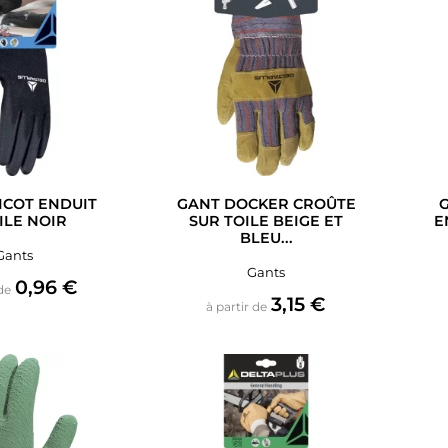
ICOT ENDUIT
GANT DOCKER CROÛTE
ILE NOIR
SUR TOILE BEIGE ET
E
BLEU...
Gants
Gants
Prix
0,96 €
de
Prix
3,15 €
à partir de