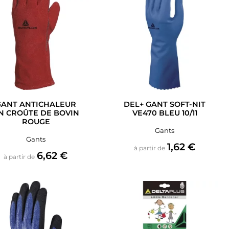
GANT ANTICHALEUR
DEL+ GANT SOFT-NIT
N CROÛTE DE BOVIN
VE470 BLEU 10/11
ROUGE
Gants
Gants
Prix
1,62 €
à partir de
Prix
6,62 €
à partir de