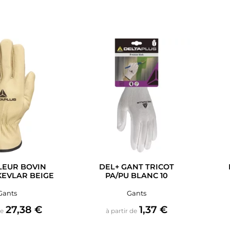
LEUR BOVIN
DEL+ GANT TRICOT
EVLAR BEIGE
PA/PU BLANC 10
Gants
Gants
Prix
Prix
27,38 €
1,37 €
de
à partir de