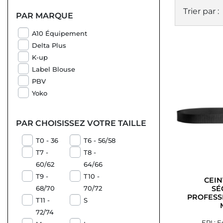
Trier par :
PAR MARQUE
A10 Équipement
Delta Plus
K-up
Label Blouse
PBV
Yoko
PAR CHOISISSEZ VOTRE TAILLE
T0 - 36
T6 - 56/58
T7 -
T8 -
60/62
64/66
T9 -
T10 -
CEIN
SÉ
68/70
70/72
PROFESS
T11 -
S
72/74
EPI : 