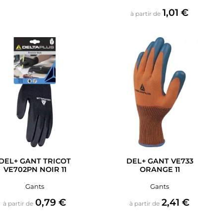
Prix
1,01 €
à partir de
DEL+ GANT TRICOT
DEL+ GANT VE733
VE702PN NOIR 11
ORANGE 11
Gants
Gants
Prix
Prix
0,79 €
2,41 €
à partir de
à partir de