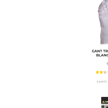
GANT TR
BLANC
à partir