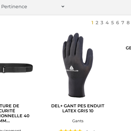
1
2
3
4
5
6
7
8
G
TURE DE
DEL+ GANT PES ENDUIT
CURITÉ
LATEX GRIS 10
IONNELLE 40
MM...
Gants
Equipement