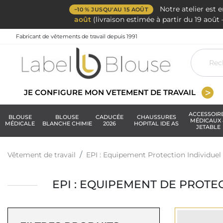
Notre atelier est 
−10 % JUSQU'AU 15 AOÛT
août
(livraison estimée à partir du 19 aoû
Fabricant de vêtements de travail depuis 1991
JE CONFIGURE MON VETEMENT DE TRAVAIL
ACCESSOIR
BLOUSE
BLOUSE
CADUCÉE
CHAUSSURES
MÉDICAUX 
MÉDICALE
BLANCHE CHIMIE
2026
HOPITAL IDE AS
JETABLE
Vêtement de travail
EPI : Equipement Protection Individuel
EPI : EQUIPEMENT DE PROTEC