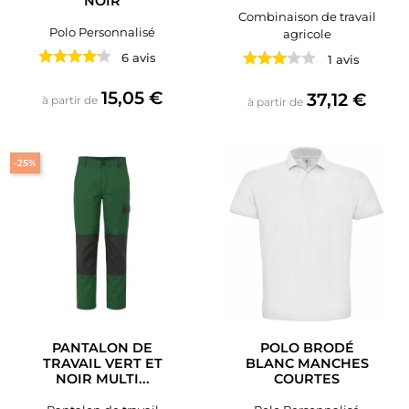
NOIR
Combinaison de travail
Polo Personnalisé
agricole
6 avis
1 avis
Prix
15,05 €
Prix
37,12 €
à partir de
à partir de
-25%
PANTALON DE
POLO BRODÉ
TRAVAIL VERT ET
BLANC MANCHES
NOIR MULTI...
COURTES