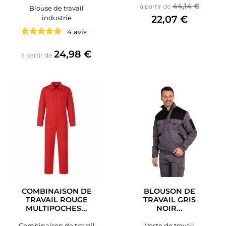
Prix de base
Prix
44,14 €
à partir de
Blouse de travail
22,07 €
industrie
4 avis
Prix
24,98 €
à partir de
COMBINAISON DE
BLOUSON DE
TRAVAIL ROUGE
TRAVAIL GRIS
MULTIPOCHES...
NOIR...
Combinaison de travail
Veste de travail