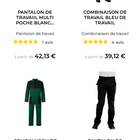
PANTALON DE
COMBINAISON DE
TRAVAIIL MULTI
TRAVAIL BLEU DE
POCHE BLANC...
TRAVAIL
Pantalon de travail
Combinaison de travail
1 avis
4 avis
Prix
Prix
42,13 €
39,12 €
à partir de
à partir de