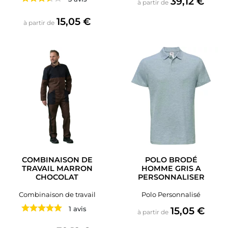
39,12 €
à partir de
Prix
15,05 €
à partir de
COMBINAISON DE
POLO BRODÉ
TRAVAIL MARRON
HOMME GRIS A
CHOCOLAT
PERSONNALISER
Combinaison de travail
Polo Personnalisé
Prix
1 avis
15,05 €
à partir de