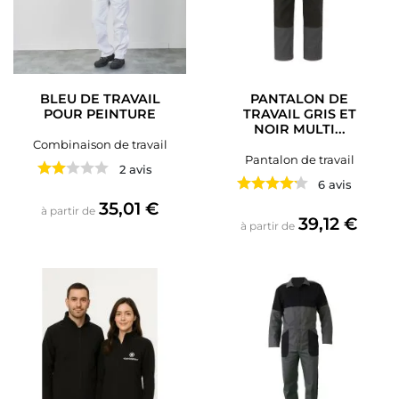
BLEU DE TRAVAIL
PANTALON DE
POUR PEINTURE
TRAVAIL GRIS ET
NOIR MULTI...
Combinaison de travail
Pantalon de travail
2 avis
6 avis
Prix
35,01 €
à partir de
Prix
39,12 €
à partir de