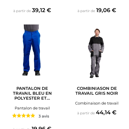
Prix
Prix
39,12 €
19,06 €
à partir de
à partir de
PANTALON DE
COMBINIASON DE
TRAVAIL BLEU EN
TRAVAIL GRIS NOIR
POLYESTER ET...
Combinaison de travail
Pantalon de travail
Prix
44,14 €
à partir de
3 avis
Prix
19,96 €