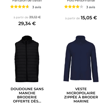
Pantalon de travail
Polo Personnalisé
3 avis
3 avis
Prix de base
Prix
Prix
15,05 €
39,12 €
à partir de
à partir de
29,34 €
DOUDOUNE SANS
VESTE
MANCHE
MICROPOLAIRE
BRODERIE
ZIPPÉE À BRODER
OFFERTE DÈS...
MARINE