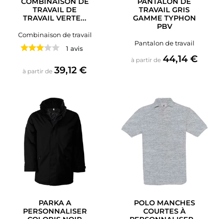
COMBINAISON DE
PANTALON DE
TRAVAIL DE
TRAVAIL GRIS
TRAVAIL VERTE...
GAMME TYPHON
PBV
Combinaison de travail
Pantalon de travail
1 avis
Prix
44,14 €
à partir de
Prix
39,12 €
à partir de
PARKA A
POLO MANCHES
PERSONNALISER
COURTES À