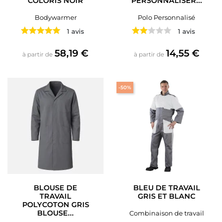
COLORIS NOIR
PERSONNALISER...
Bodywarmer
Polo Personnalisé
1 avis
1 avis
Prix
Prix
58,19 €
14,55 €
à partir de
à partir de
-50%
BLOUSE DE
BLEU DE TRAVAIL
TRAVAIL
GRIS ET BLANC
POLYCOTON GRIS
BLOUSE...
Combinaison de travail