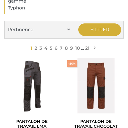
gamme
Typhon
FILTRER

Suivant
1
2
3
4
5
6
7
8
9
10
…
21
-50%
PANTALON DE
PANTALON DE
TRAVAIL LMA
TRAVAIL CHOCOLAT