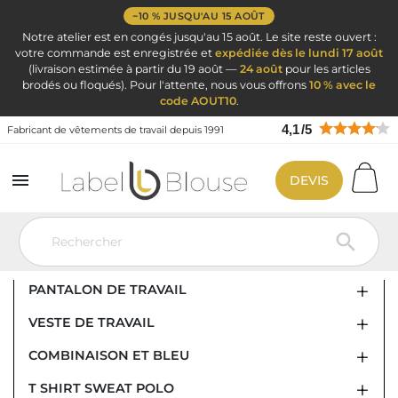
−10 % JUSQU'AU 15 AOÛT
Notre atelier est en congés jusqu'au 15 août. Le site reste ouvert :
votre commande est enregistrée et
expédiée dès le lundi 17 août
(livraison estimée à partir du 19 août —
24 août
pour les articles
brodés ou floqués). Pour l'attente, nous vous offrons
10 % avec le
code AOUT10
.
4,1
/
5
Fabricant de vêtements de travail depuis 1991

DEVIS
Vêtement de travail
Vêtement de travail
VÊTEMENT DE TRAVAIL

PANTALON DE TRAVAIL
VESTE DE TRAVAIL
COMBINAISON ET BLEU
T SHIRT SWEAT POLO