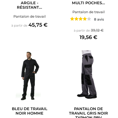
ARGILE -
MULTI POCHES...
RÉSISTANT...
Pantalon de travail
Pantalon de travail
8 avis
Prix
45,75 €
à partir de
Prix de base
Prix
39,12 €
à partir de
19,56 €
BLEU DE TRAVAIL
PANTALON DE
NOIR HOMME
TRAVAIL GRIS NOIR
TYPHON PBV