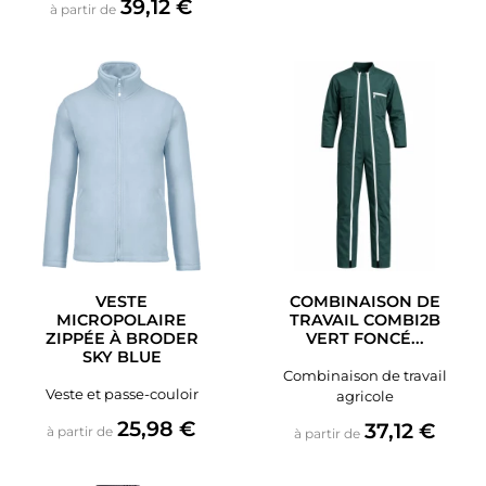
Prix
39,12 €
à partir de
VESTE
COMBINAISON DE
MICROPOLAIRE
TRAVAIL COMBI2B
ZIPPÉE À BRODER
VERT FONCÉ...
SKY BLUE
Combinaison de travail
Veste et passe-couloir
agricole
Prix
25,98 €
Prix
37,12 €
à partir de
à partir de