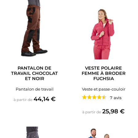
PANTALON DE
VESTE POLAIRE
TRAVAIL CHOCOLAT
FEMME À BRODER
ET NOIR
FUCHSIA
Pantalon de travail
Veste et passe-couloir
Prix
44,14 €
7 avis
à partir de
Prix
25,98 €
à partir de