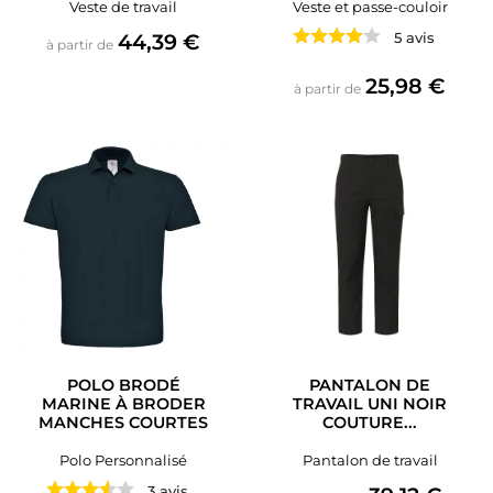
Veste de travail
Veste et passe-couloir
Prix
44,39 €
5 avis
à partir de
Prix
25,98 €
à partir de
POLO BRODÉ
PANTALON DE
MARINE À BRODER
TRAVAIL UNI NOIR
MANCHES COURTES
COUTURE...
Polo Personnalisé
Pantalon de travail
Prix
3 avis