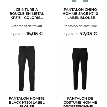
CEINTURE À
PANTALON CHINO
BOUCLE EN MÉTAL
HOMME SAGE K740
KP813 – COLORIS...
| LABEL BLOUSE
Vêtement de travail
Pantalon de costume
Prix
Prix
16,05 €
42,03 €
à partir de
à partir de
PANTALON HOMME
PANTALON DE
BLACK K730| LABEL
COSTUME HOMME
BLOUSE
PROFESSIONNEL...