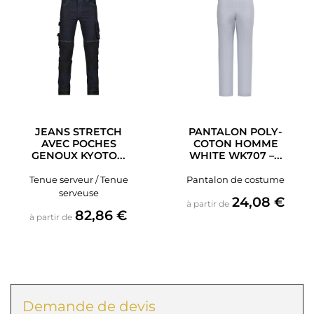
JEANS STRETCH
PANTALON POLY-
AVEC POCHES
COTON HOMME
GENOUX KYOTO...
WHITE WK707 –...
Tenue serveur / Tenue
Pantalon de costume
serveuse
Prix
24,08 €
à partir de
Prix
82,86 €
à partir de
Demande de devis