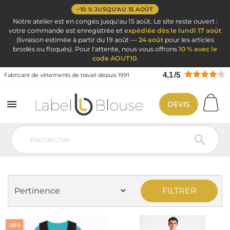
−10 % JUSQU'AU 15 AOÛT
Notre atelier est en congés jusqu'au 15 août. Le site reste ouvert :
votre commande est enregistrée et
expédiée dès le lundi 17 août
(livraison estimée à partir du 19 août —
24 août
pour les articles
brodés ou floqués). Pour l'attente, nous vous offrons
10 % avec le
code AOUT10
.
4,1
/
5
Fabricant de vêtements de travail depuis 1991

DEVIS
Vêtement de travail
Vêtement Service Accueil & Hôtelier
Pantalon
de costume

PANTALON DE COSTUME
FILTRER
-20%