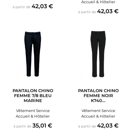
Accueil & Hôtelier
Prix
42,03 €
à partir de
Prix
42,03 €
à partir de
PANTALON CHINO
PANTALON CHINO
FEMME 7/8 BLEU
FEMME NOIR
MARINE
K740...
Vêtement Service
Vêtement Service
Accueil & Hôtelier
Accueil & Hôtelier
Prix
Prix
35,01 €
42,03 €
à partir de
à partir de