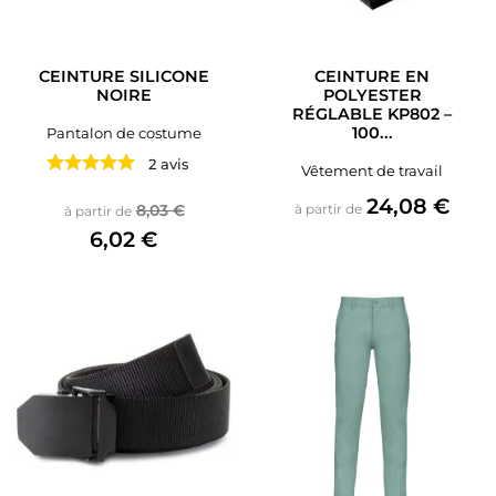
CEINTURE SILICONE
CEINTURE EN
NOIRE
POLYESTER
RÉGLABLE KP802 –
100...
Pantalon de costume
2 avis
Vêtement de travail
Prix
24,08 €
Prix de base
Prix
8,03 €
à partir de
à partir de
6,02 €