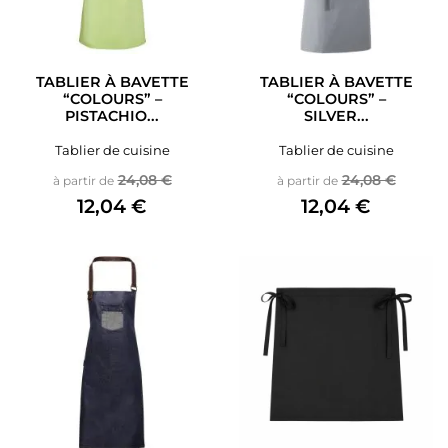
TABLIER À BAVETTE
TABLIER À BAVETTE
“COLOURS” –
“COLOURS” –
PISTACHIO...
SILVER...
Tablier de cuisine
Tablier de cuisine
Prix de base
Prix
Prix de base
Prix
24,08 €
24,08 €
à partir de
à partir de
12,04 €
12,04 €