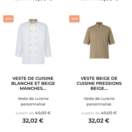
-20%
-20%
VESTE DE CUISINE
VESTE BEIGE DE
BLANCHE ET BEIGE
CUISINE PRESSIONS
MANCHES...
BEIGE...
Veste de cuisine
Veste de cuisine
personnalisé
personnalisé
Prix de base
Prix
Prix de base
Prix
40,03 €
40,03 €
à partir de
à partir de
32,02 €
32,02 €