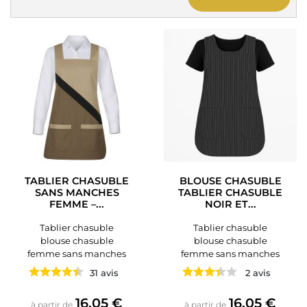
TABLIER CHASUBLE
BLOUSE CHASUBLE
SANS MANCHES
TABLIER CHASUBLE
FEMME –...
NOIR ET...
Tablier chasuble
Tablier chasuble
blouse chasuble
blouse chasuble
femme sans manches
femme sans manches
31 avis
2 avis
Prix
Prix
16,05 €
16,05 €
à partir de
à partir de