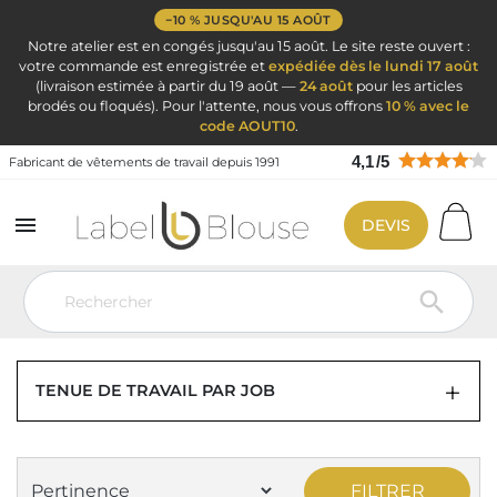
−10 % JUSQU'AU 15 AOÛT
Notre atelier est en congés jusqu'au 15 août. Le site reste ouvert :
votre commande est enregistrée et
expédiée dès le lundi 17 août
(livraison estimée à partir du 19 août —
24 août
pour les articles
brodés ou floqués). Pour l'attente, nous vous offrons
10 % avec le
code AOUT10
.
4,1
/
5
Fabricant de vêtements de travail depuis 1991

DEVIS
Vêtement de travail
Tenue de travail professionnelle par métier
Vêtement Boulanger Veste Tablier

VETEMENT DE BOULANGER ET MÉTIER
DE BOUCHE
TENUE DE TRAVAIL PAR JOB
FILTRER