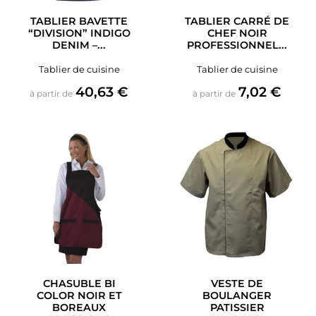
TABLIER BAVETTE
TABLIER CARRÉ DE
“DIVISION” INDIGO
CHEF NOIR
DENIM –...
PROFESSIONNEL...
Tablier de cuisine
Tablier de cuisine
Prix
Prix
40,63 €
7,02 €
à partir de
à partir de
CHASUBLE BI
VESTE DE
COLOR NOIR ET
BOULANGER
BOREAUX
PATISSIER