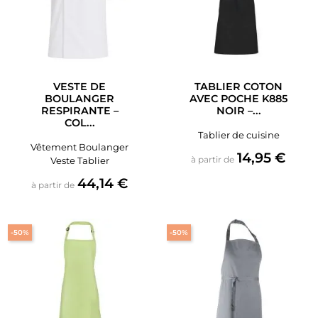
VESTE DE
TABLIER COTON
BOULANGER
AVEC POCHE K885
RESPIRANTE –
NOIR –...
COL...
Tablier de cuisine
Vêtement Boulanger
Prix
14,95 €
à partir de
Veste Tablier
Prix
44,14 €
à partir de
-50%
-50%