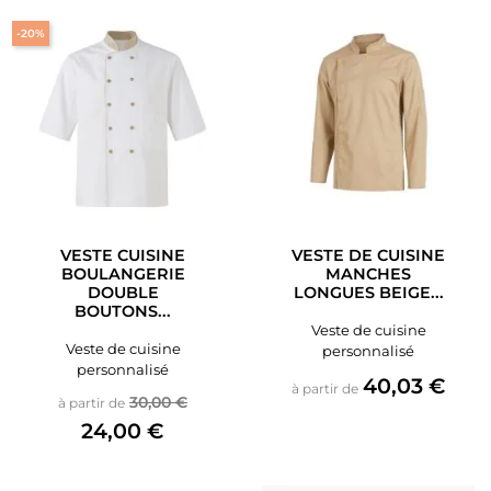
-20%
VESTE CUISINE
VESTE DE CUISINE
BOULANGERIE
MANCHES
DOUBLE
LONGUES BEIGE...
BOUTONS...
Veste de cuisine
Veste de cuisine
personnalisé
personnalisé
Prix
40,03 €
à partir de
Prix de base
Prix
30,00 €
à partir de
24,00 €