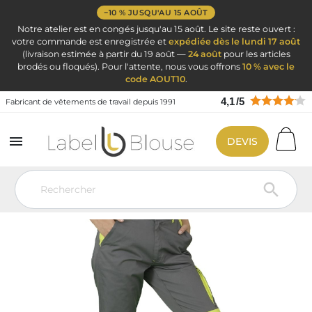
−10 % JUSQU'AU 15 AOÛT
Notre atelier est en congés jusqu'au 15 août. Le site reste ouvert :
votre commande est enregistrée et
expédiée dès le lundi 17 août
(livraison estimée à partir du 19 août —
24 août
pour les articles
brodés ou floqués). Pour l'attente, nous vous offrons
10 % avec le
code AOUT10
.
4,1
/
5
Fabricant de vêtements de travail depuis 1991

DEVIS
Vêtement de travail
Vêtement de travail
Pantalon de travail
Pantalon de travail Gris et vert pas cher
