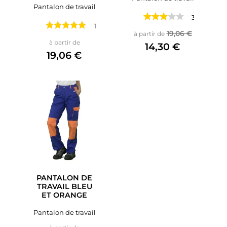
Pantalon de travail
3 avis
1 avis
Prix de base
Prix
19,06 €
à partir de
Prix
à partir de
14,30 €
19,06 €
PANTALON DE
TRAVAIL BLEU
ET ORANGE
Pantalon de travail
Prix