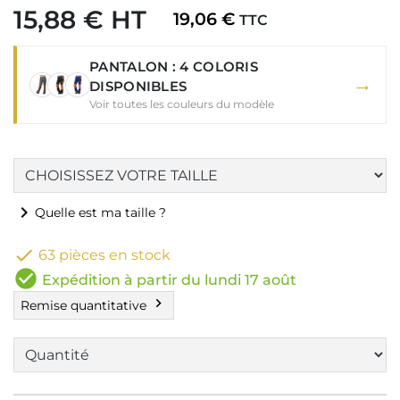
15,88 € HT
19,06 €
TTC
PANTALON : 4 COLORIS
→
DISPONIBLES
Voir toutes les couleurs du modèle
chevron_right
Quelle est ma taille ?

63 pièces en stock
check_circle
Expédition à partir du lundi 17 août
chevron_right
Remise quantitative