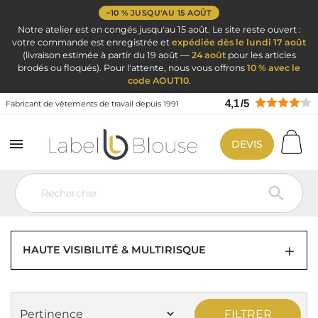
−10 % JUSQU'AU 15 AOÛT
Notre atelier est en congés jusqu'au 15 août. Le site reste ouvert :
votre commande est enregistrée et
expédiée dès le lundi 17 août
(livraison estimée à partir du 19 août —
24 août
pour les articles
brodés ou floqués). Pour l'attente, nous vous offrons
10 % avec le
code AOUT10
.
4,1
/
5
Fabricant de vêtements de travail depuis 1991

DEVIS
Vêtement de travail
Vêtement de travail
Vêtement haute visibilité
Polo haute visibilité

POLO HAUTE VISIBILITÉ POUR HOMME
ET POUR FEMME
HAUTE VISIBILITÉ & MULTIRISQUE
FILTRER