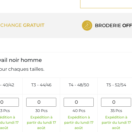
ECHANGE
GRATUIT
BRODERIE
OFF
avail noir homme
ur chaques tailles.
- 40/42
T3 - 44/46
T4 - 48/50
T5 - 52/54
23 Pcs
30 Pcs
40 Pcs
35 Pcs
édition à
Expédition à
Expédition à
Expédition à
 du lundi 17
partir du lundi 17
partir du lundi 17
partir du lundi 17
août
août
août
août