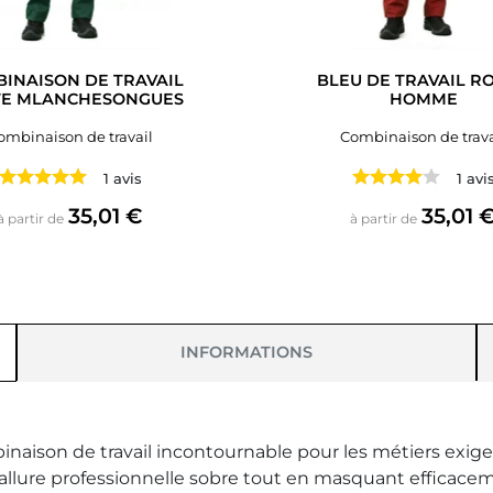
INAISON DE TRAVAIL
BLEU DE TRAVAIL R
TE MLANCHESONGUES
HOMME
ombinaison de travail
Combinaison de trava
1 avis
1 avi
Prix
Prix
35,01 €
35,01 
à partir de
à partir de
INFORMATIONS
naison de travail incontournable pour les métiers exigea
llure professionnelle sobre tout en masquant efficacemen