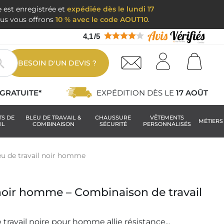
e est enregistrée et
expédiée dès le lundi 17
nous vous offrons
10 % avec le code AOUT10
.
4,1
/
5

BESOIN D'UN DEVIS ?
GRATUITE*
EXPÉDITION DÈS LE
17 AOÛT
TS DE
BLEU DE TRAVAIL &
CHAUSSURE
VÊTEMENTS
MÉTIERS
IL
COMBINAISON
SÉCURITÉ
PERSONNALISÉS
eu de travail noir homme
 noir homme – Combinaison de travail
ravail noire pour homme allie résistance...