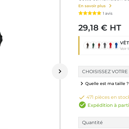
chevron_right
En savoir plus
1
avis
29,18 € HT
VÊT
Voir 

chevron_right
Quelle est ma taille ?

471 pièces en stoc
check_circle
Expédition à parti