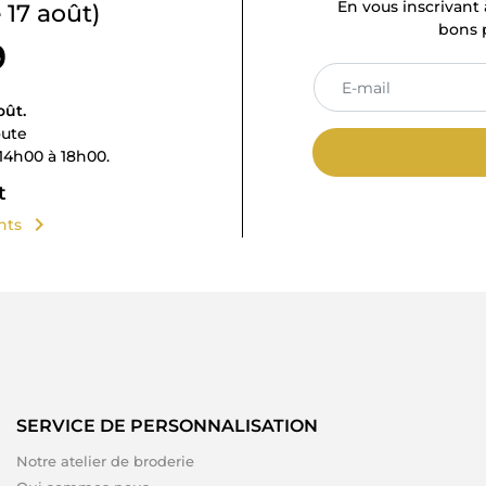
En vous inscrivant 
 17 août)
bons p
9
oût.
oute
14h00 à 18h00.
t
chevron_right
ents
SERVICE DE PERSONNALISATION
Notre atelier de broderie