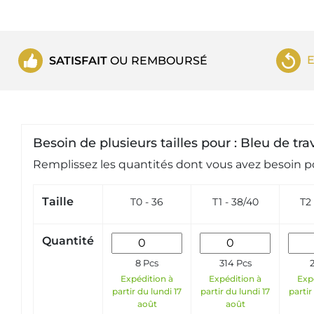
SATISFAIT
OU REMBOURSÉ
Besoin de plusieurs tailles pour : Bleu de tr
Remplissez les quantités dont vous avez besoin po
Taille
T0 - 36
T1 - 38/40
T2 
Quantité
8 Pcs
314 Pcs
Expédition à
Expédition à
Exp
partir du lundi 17
partir du lundi 17
partir
août
août