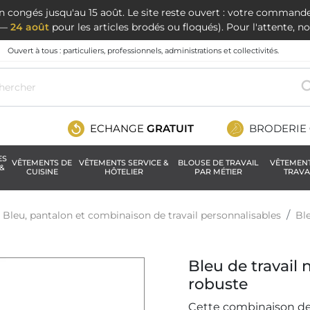
en congés jusqu'au 15 août. Le site reste ouvert : votre command
t —
24 août
pour les articles brodés ou floqués). Pour l'attente, 
Ouvert à tous : particuliers, professionnels, administrations et collectivités.
ECHANGE
GRATUIT
BRODERIE
ES
VÊTEMENTS DE
VÊTEMENTS SERVICE &
BLOUSE DE TRAVAIL
VÊTEMEN
&
CUISINE
HÔTELIER
PAR MÉTIER
TRAVA
Bleu, pantalon et combinaison de travail personnalisables
Bl
Bleu de travail
robuste
Cette combinaison de t