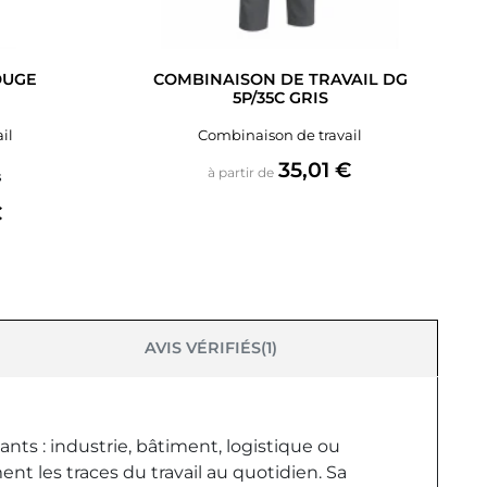
OUGE
COMBINAISON DE TRAVAIL DG
5P/35C GRIS
il
Combinaison de travail
Prix
35,01 €
à partir de
s
€
AVIS VÉRIFIÉS(1)
nts : industrie, bâtiment, logistique ou
t les traces du travail au quotidien. Sa