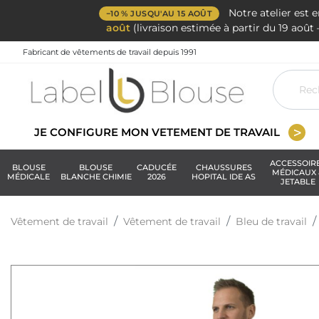
Notre atelier est 
−10 % JUSQU'AU 15 AOÛT
août
(livraison estimée à partir du 19 aoû
Fabricant de vêtements de travail depuis 1991
JE CONFIGURE MON VETEMENT DE TRAVAIL
ACCESSOIR
BLOUSE
BLOUSE
CADUCÉE
CHAUSSURES
MÉDICAUX 
MÉDICALE
BLANCHE CHIMIE
2026
HOPITAL IDE AS
JETABLE
Vêtement de travail
Vêtement de travail
Bleu de travail