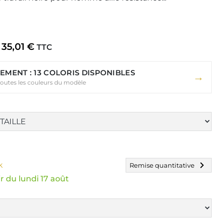
35,01 €
TTC
EMENT : 13 COLORIS DISPONIBLES
→
toutes les couleurs du modèle
chevron_right
k
Remise quantitative
r du lundi 17 août