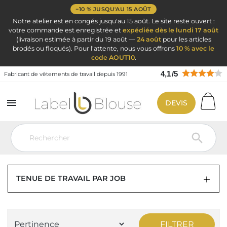
−10 % JUSQU'AU 15 AOÛT
Notre atelier est en congés jusqu'au 15 août. Le site reste ouvert :
votre commande est enregistrée et
expédiée dès le lundi 17 août
(livraison estimée à partir du 19 août —
24 août
pour les articles
brodés ou floqués). Pour l'attente, nous vous offrons
10 % avec le
code AOUT10
.
4,1
/
5
Fabricant de vêtements de travail depuis 1991

DEVIS
Vêtement de travail
Tenue de travail professionnelle par métier
Tenue Lycée Professionnel
Les blouses des bac pro ASSP

LES BLOUSES DES BAC PRO ASSP
TENUE DE TRAVAIL PAR JOB
FILTRER