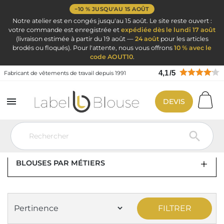
−10 % JUSQU'AU 15 AOÛT
Notre atelier est en congés jusqu'au 15 août. Le site reste ouvert :
votre commande est enregistrée et
expédiée dès le lundi 17 août
(livraison estimée à partir du 19 août —
24 août
pour les articles
brodés ou floqués). Pour l'attente, nous vous offrons
10 % avec le
code AOUT10
.
4,1
/
5
Fabricant de vêtements de travail depuis 1991

DEVIS
Vêtement de travail
Blouse de travail par métier
Blouse coiffeuse
BLOUSE COIFFEUSE

BLOUSES PAR MÉTIERS
FILTRER