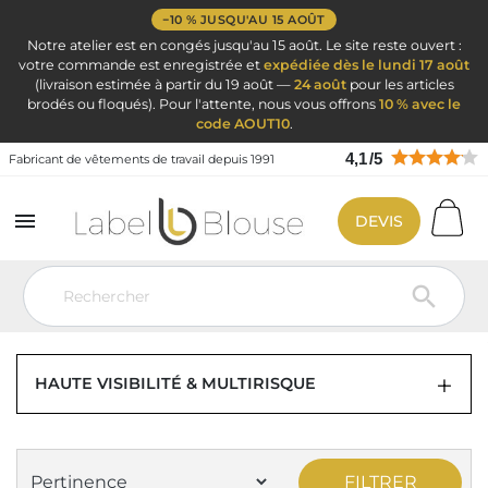
−10 % JUSQU'AU 15 AOÛT
Notre atelier est en congés jusqu'au 15 août. Le site reste ouvert :
votre commande est enregistrée et
expédiée dès le lundi 17 août
(livraison estimée à partir du 19 août —
24 août
pour les articles
brodés ou floqués). Pour l'attente, nous vous offrons
10 % avec le
code AOUT10
.
4,1
/
5
Fabricant de vêtements de travail depuis 1991

DEVIS
Vêtement de travail
Vêtement de travail
Vêtement haute visibilité
Veste haute visibilité

VESTE HAUTE VISIBILITÉ POUR HOMME
ET POUR FEMME
HAUTE VISIBILITÉ & MULTIRISQUE
FILTRER