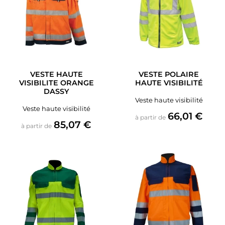
VESTE HAUTE
VESTE POLAIRE
VISIBILITE ORANGE
HAUTE VISIBILITÉ
DASSY
Veste haute visibilité
Veste haute visibilité
Prix
66,01 €
à partir de
Prix
85,07 €
à partir de