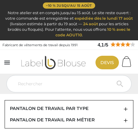
−10 % JUSQU'AU 15 AOÛT
Notre atelier est en congés jusqu'au 15 août. Le site reste ouvert :
votre commande est enregistrée et
expédiée dès le lundi 17 août
(livraison estimée à partir du 19 août —
24 août
pour les articles
brodés ou floqués). Pour l'attente, nous vous offrons
10 % avec le
code AOUT10
.
4,1
/
5
Fabricant de vêtements de travail depuis 1991

DEVIS
Vêtement de travail
Vêtement de travail
Pantalon de travail
Pantalon de travail femme

PANTALON DE TRAVAIL POUR FEMME
PANTALON DE TRAVAIL PAR TYPE
PANTALON DE TRAVAIL PAR MÉTIER