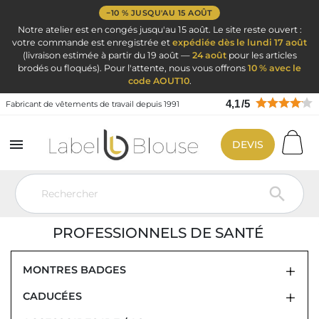
−10 % JUSQU'AU 15 AOÛT
Notre atelier est en congés jusqu'au 15 août. Le site reste ouvert :
votre commande est enregistrée et
expédiée dès le lundi 17 août
(livraison estimée à partir du 19 août —
24 août
pour les articles
brodés ou floqués). Pour l'attente, nous vous offrons
10 % avec le
code AOUT10
.
4,1
/
5
Fabricant de vêtements de travail depuis 1991

DEVIS
Vêtement de travail
Ciseaux infirmière pince Kocher et accessoires
infirmières
Ciseaux infirmier

CISEAUX D'INFIRMIER : L'OUTIL
INDISPENSABLE POUR LES
PROFESSIONNELS DE SANTÉ
MONTRES BADGES
CADUCÉES