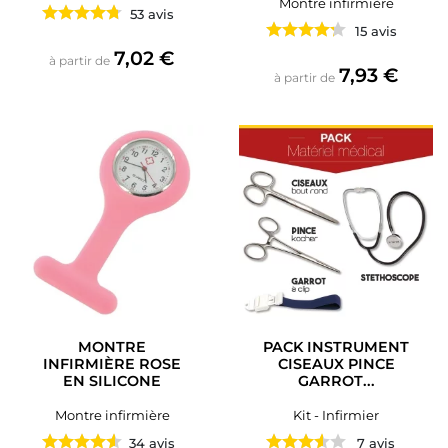
Montre infirmière
53 avis
15 avis
Prix
7,02 €
à partir de
Prix
7,93 €
à partir de
MONTRE
PACK INSTRUMENT
INFIRMIÈRE ROSE
CISEAUX PINCE
EN SILICONE
GARROT...
Montre infirmière
Kit - Infirmier
34 avis
7 avis