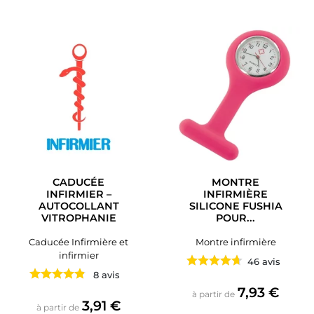
CADUCÉE
MONTRE
INFIRMIER –
INFIRMIÈRE
AUTOCOLLANT
SILICONE FUSHIA
VITROPHANIE
POUR...
Caducée Infirmière et
Montre infirmière
infirmier
46 avis
8 avis
Prix
7,93 €
à partir de
Prix
3,91 €
à partir de