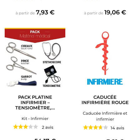
Prix
Prix
7,93 €
19,06 €
à partir de
à partir de
PACK PLATINE
CADUCÉE
INFIRMIER –
INFIRMIÈRE ROUGE
TENSIOMÈTRE,...
Caducée Infirmière et
Kit - Infirmier
infirmier
2 avis
14 avis
Prix