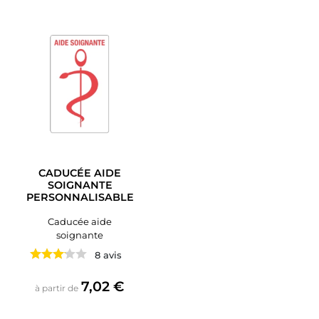
CADUCÉE AIDE
SOIGNANTE
PERSONNALISABLE
Caducée aide
soignante
8 avis
Prix
7,02 €
à partir de