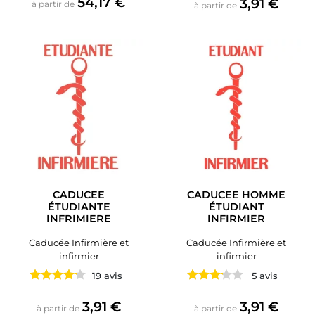
54,17 €
Prix
3,91 €
à partir de
à partir de
CADUCEE
CADUCEE HOMME
ÉTUDIANTE
ÉTUDIANT
INFRIMIERE
INFIRMIER
Caducée Infirmière et
Caducée Infirmière et
infirmier
infirmier
19 avis
5 avis
Prix
Prix
3,91 €
3,91 €
à partir de
à partir de