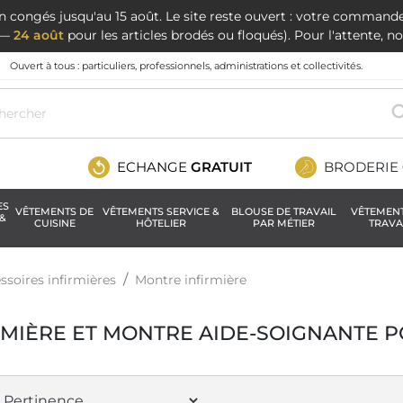
en congés jusqu'au 15 août. Le site reste ouvert : votre command
t —
24 août
pour les articles brodés ou floqués). Pour l'attente, 
Ouvert à tous : particuliers, professionnels, administrations et collectivités.
ECHANGE
GRATUIT
BRODERIE
ES
VÊTEMENTS DE
VÊTEMENTS SERVICE &
BLOUSE DE TRAVAIL
VÊTEMEN
&
CUISINE
HÔTELIER
PAR MÉTIER
TRAVA
ssoires infirmières
Montre infirmière
MIÈRE ET MONTRE AIDE-SOIGNANTE P