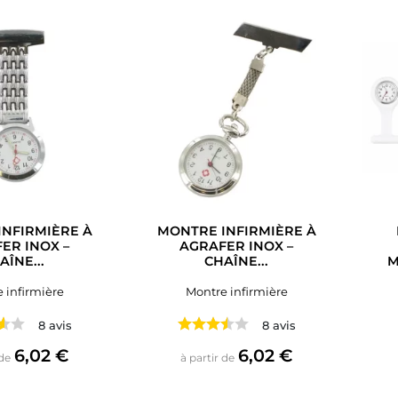
NFIRMIÈRE À
MONTRE INFIRMIÈRE À
ER INOX –
AGRAFER INOX –
AÎNE...
CHAÎNE...
M
 infirmière
Montre infirmière
8 avis
8 avis
Prix
Prix
6,02 €
6,02 €
 de
à partir de