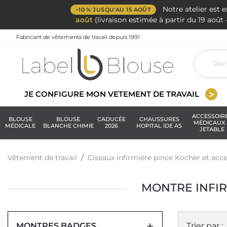
Notre atelier est 
−10 % JUSQU'AU 15 AOÛT
août
(livraison estimée à partir du 19 aoû
Fabricant de vêtements de travail depuis 1991
JE CONFIGURE MON VETEMENT DE TRAVAIL
ACCESSOIR
BLOUSE
BLOUSE
CADUCÉE
CHAUSSURES
MÉDICAUX 
MÉDICALE
BLANCHE CHIMIE
2026
HOPITAL IDE AS
JETABLE
Vêtement de travail
Ciseaux infirmière pince Kocher et acce
MONTRE INFIR
MONTRES BADGES
Trier par :