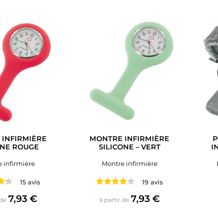
INFIRMIÈRE
MONTRE INFIRMIÈRE
P
ONE ROUGE
SILICONE – VERT
I
 infirmière
Montre infirmière
15 avis
19 avis
Prix
Prix
7,93 €
7,93 €
 de
à partir de