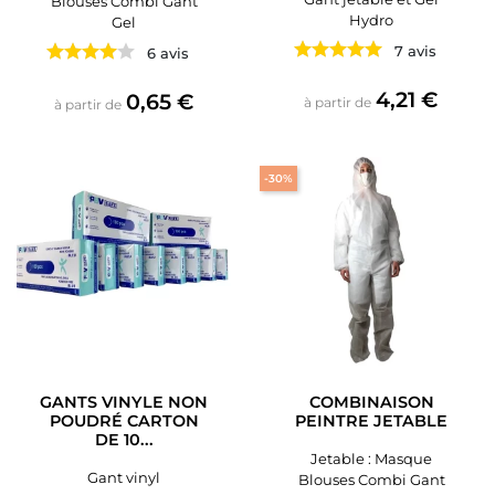
Blouses Combi Gant
Hydro
Gel
7 avis
6 avis
Prix
4,21 €
Prix
0,65 €
à partir de
à partir de
-30%
GANTS VINYLE NON
COMBINAISON
POUDRÉ CARTON
PEINTRE JETABLE
DE 10...
Jetable : Masque
Gant vinyl
Blouses Combi Gant