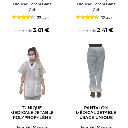
Blouses Combi Gant
Blouses Combi Gant
Gel
Gel
33 avis
12 avis
Prix
Prix
3,01 €
2,41 €
à partir de
à partir de
TUNIQUE
PANTALON
MEDICALE JETABLE
MÉDICAL JETABLE
POLYPROPYLÈNE
USAGE UNIQUE
Jetable : Masque
Jetable : Masque