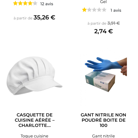
Gel
12 avis
1 avis
Prix
35,26 €
à partir de
Prix de base
Prix
3,91 €
à partir de
2,74 €
CASQUETTE DE
GANT NITRILE NON
CUISINE AÉRÉE –
POUDRÉ BOITE DE
CHARLOTTE...
100
Toque cuisine
Gant nitrile