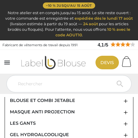
−10 % JUSQU'AU 15 AOÛT
Notre atelier est en congés jusqu'au 15 août. Le site reste ouvert :
votre commande est enregistrée et
expédiée dès le lundi 17 août
(livraison estimée à partir du 19 août —
24 août
pour les articles
brodés ou floqués). Pour l'attente, nous vous offrons
10 % avec le
code AOUT10
.
4,1
/
5
Fabricant de vêtements de travail depuis 1991

DEVIS
Vêtement de travail
Jetable : Masque Blouses Combi Gant Gel
BLOUSE ET COMBINAISON JETABLE

BLOUSE ET COMBI JETABLE
MASQUE ANTI PROJECTION
LES GANTS
GEL HYDROALCOOLIQUE