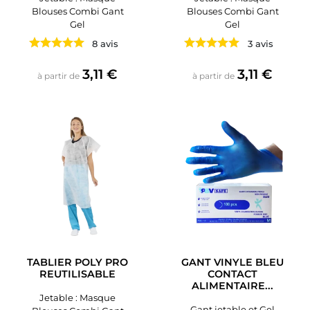
Blouses Combi Gant
Blouses Combi Gant
Gel
Gel
8 avis
3 avis
Prix
Prix
3,11 €
3,11 €
à partir de
à partir de
TABLIER POLY PRO
GANT VINYLE BLEU
REUTILISABLE
CONTACT
ALIMENTAIRE...
Jetable : Masque
Gant jetable et Gel