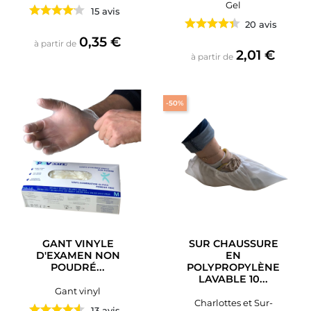
Gel
15 avis
20 avis
Prix
0,35 €
à partir de
Prix
2,01 €
à partir de
-50%
GANT VINYLE
SUR CHAUSSURE
D'EXAMEN NON
EN
POUDRÉ...
POLYPROPYLÈNE
LAVABLE 10...
Gant vinyl
Charlottes et Sur-
13 avis