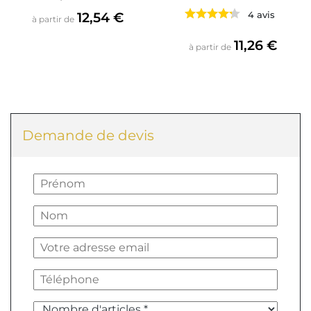
Prix
12,54 €
4 avis
à partir de
Prix
11,26 €
à partir de
Demande de devis