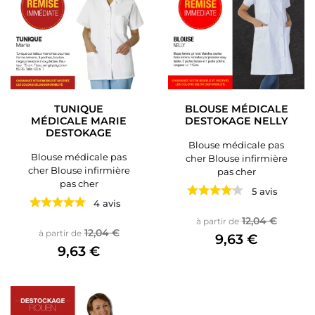
TUNIQUE
BLOUSE MÉDICALE
MÉDICALE MARIE
DESTOKAGE NELLY
DESTOKAGE
Blouse médicale pas
Blouse médicale pas
cher Blouse infirmière
cher Blouse infirmière
pas cher
pas cher
5 avis
4 avis
Prix de base
Prix
12,04 €
à partir de
Prix de base
Prix
12,04 €
à partir de
9,63 €
9,63 €