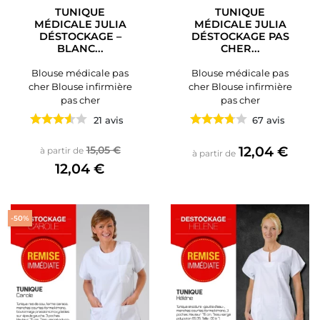
TUNIQUE
TUNIQUE
MÉDICALE JULIA
MÉDICALE JULIA
DÉSTOCKAGE –
DÉSTOCKAGE PAS
BLANC...
CHER...
Blouse médicale pas
Blouse médicale pas
cher Blouse infirmière
cher Blouse infirmière
pas cher
pas cher
21 avis
67 avis
Prix de base
Prix
Prix
12,04 €
15,05 €
à partir de
à partir de
12,04 €
-50%