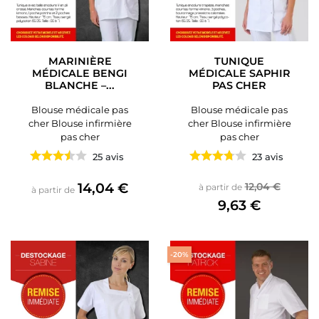
MARINIÈRE
TUNIQUE
MÉDICALE BENGI
MÉDICALE SAPHIR
BLANCHE –...
PAS CHER
Blouse médicale pas
Blouse médicale pas
cher Blouse infirmière
cher Blouse infirmière
pas cher
pas cher
25 avis
23 avis
Prix
Prix de base
Prix
14,04 €
12,04 €
à partir de
à partir de
9,63 €
-20%