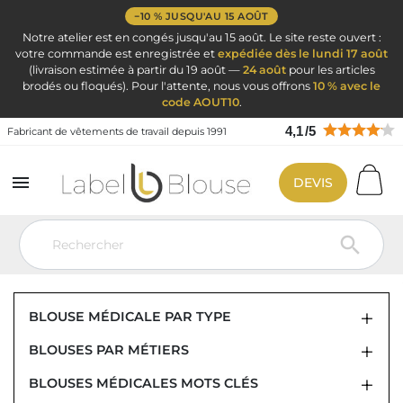
−10 % JUSQU'AU 15 AOÛT
Notre atelier est en congés jusqu'au 15 août. Le site reste ouvert :
votre commande est enregistrée et
expédiée dès le lundi 17 août
(livraison estimée à partir du 19 août —
24 août
pour les articles
brodés ou floqués). Pour l'attente, nous vous offrons
10 % avec le
code AOUT10
.
4,1
/
5
Fabricant de vêtements de travail depuis 1991

DEVIS
Vêtement de travail
Blouse médicale
Blouse médicale pas cher
Blouse infirmière pas cher

BLOUSE MÉDICALE PAS CHÈRE,
BLOUSE POUR INFIRMIÈRE PAS CHÈRE
BLOUSE MÉDICALE PAR TYPE
BLOUSES PAR MÉTIERS
BLOUSES MÉDICALES MOTS CLÉS