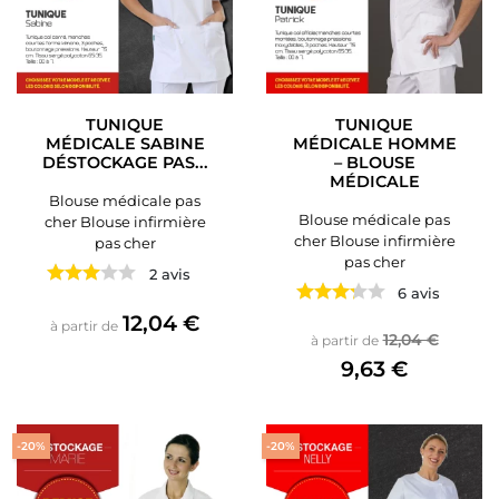
TUNIQUE
TUNIQUE
MÉDICALE SABINE
MÉDICALE HOMME
DÉSTOCKAGE PAS...
– BLOUSE
MÉDICALE
Blouse médicale pas
Blouse médicale pas
cher Blouse infirmière
cher Blouse infirmière
pas cher
pas cher
2 avis
6 avis
Prix
12,04 €
à partir de
Prix de base
Prix
12,04 €
à partir de
9,63 €
-20%
-20%