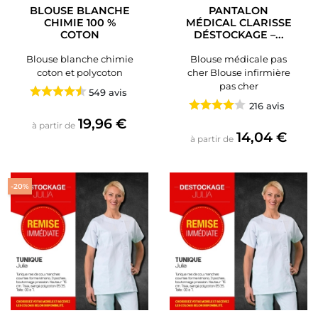
BLOUSE BLANCHE
PANTALON
CHIMIE 100 %
MÉDICAL CLARISSE
COTON
DÉSTOCKAGE –...
Blouse blanche chimie
Blouse médicale pas
coton et polycoton
cher Blouse infirmière
pas cher
549 avis
216 avis
Prix
19,96 €
à partir de
Prix
14,04 €
à partir de
-20%