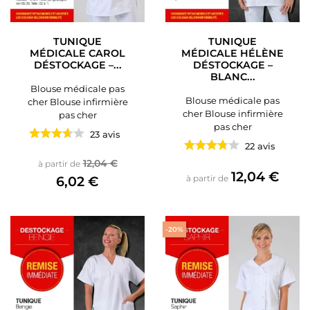
TUNIQUE
TUNIQUE
MÉDICALE CAROL
MÉDICALE HÉLÈNE
DÉSTOCKAGE –...
DÉSTOCKAGE –
BLANC...
Blouse médicale pas
Blouse médicale pas
cher Blouse infirmière
cher Blouse infirmière
pas cher
pas cher
23 avis
22 avis
Prix de base
Prix
12,04 €
à partir de
Prix
12,04 €
6,02 €
à partir de
-20%