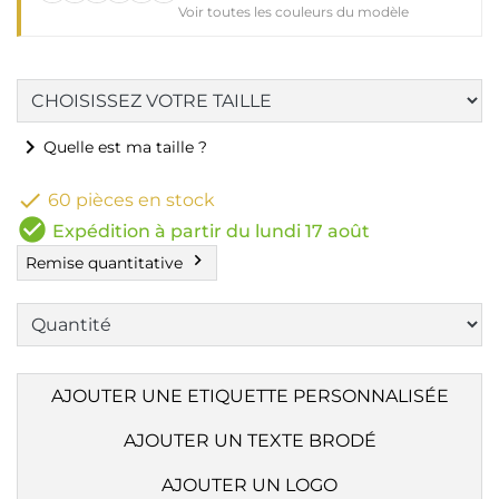
Voir toutes les couleurs du modèle
chevron_right
Quelle est ma taille ?

60 pièces en stock
check_circle
Expédition à partir du lundi 17 août
chevron_right
Remise quantitative
AJOUTER UNE ETIQUETTE PERSONNALISÉE
AJOUTER UN TEXTE BRODÉ
AJOUTER UN LOGO