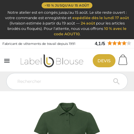
−10 % JUSQU'AU 15 AOÛT
Notre atelier est en congés jusqu'au 15 août. Le site reste ouvert :
votre commande est enregistrée et
expédiée dès le lundi 17 août
(livraison estimée à partir du 19 août —
24 août
pour les articles
brodés ou floqués). Pour l'attente, nous vous offrons
10 % avec le
code AOUT10
.
4,1
/
5
Fabricant de vêtements de travail depuis 1991

DEVIS
Vêtement de travail
Vêtement de travail personnalisé
Polo
Personnalisé
Polo femme manches courtes vert bouteille à broder
