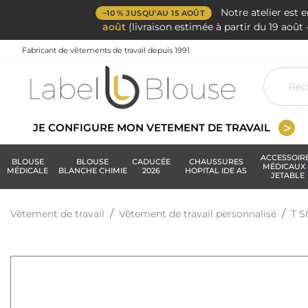
Notre atelier est 
−10 % JUSQU'AU 15 AOÛT
août
(livraison estimée à partir du 19 aoû
Fabricant de vêtements de travail depuis 1991
JE CONFIGURE MON VETEMENT DE TRAVAIL
ACCESSOIR
BLOUSE
BLOUSE
CADUCÉE
CHAUSSURES
MÉDICAUX 
MÉDICALE
BLANCHE CHIMIE
2026
HOPITAL IDE AS
JETABLE
Vêtement de travail
Vêtement de travail personnalisé
T S