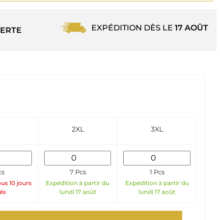
EXPÉDITION DÈS LE
17 AOÛT
ERTE
2XL
3XL
cs
7 Pcs
1 Pcs
us 10 jours
Expédition à partir du
Expédition à partir du
és
lundi 17 août
lundi 17 août