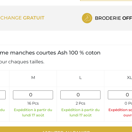
ECHANGE
GRATUIT
BRODERIE
OFF
homme manches courtes Ash 100 % coton
ur chaques tailles.
M
L
XL
16 Pcs
2 Pcs
0 P
 du
Expédition à partir du
Expédition à partir du
Expédition so
lundi 17 août
lundi 17 août
ouvr