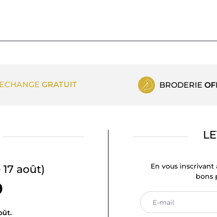
ECHANGE
GRATUIT
BRODERIE
OF
LE
En vous inscrivant 
 17 août)
bons p
9
oût.