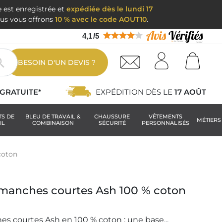
e est enregistrée et
expédiée dès le lundi 17
nous vous offrons
10 % avec le code AOUT10
.
4,1
/
5

BESOIN D'UN DEVIS ?
GRATUITE*
EXPÉDITION DÈS LE
17 AOÛT
TS DE
BLEU DE TRAVAIL &
CHAUSSURE
VÊTEMENTS
MÉTIERS
IL
COMBINAISON
SÉCURITÉ
PERSONNALISÉS
coton
manches courtes Ash 100 % coton
 courtes Ash en 100 % coton : une base...