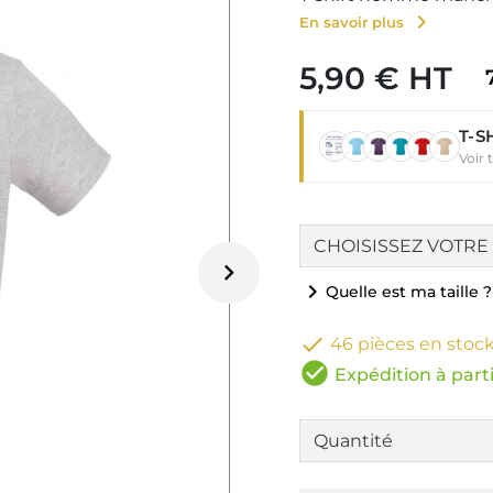
chevron_right
En savoir plus
5,90 € HT
T-S
Voir 

chevron_right
Quelle est ma taille ?

46 pièces en stoc
check_circle
Expédition à parti