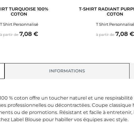
HIRT TURQUOISE 100%
T-SHIRT RADIANT PURP
COTON
COTON
T Shirt Personnalisé
T Shirt Personnalis
Prix
Prix
7,08 €
7,08 
à partir de
à partir de
INFORMATIONS
 % coton offre un toucher naturel et une respirabilité a
s professionnelles ou décontractées. Coupe classique h
ents ou de promotions. Résistant et facile à entretenir, 
hez Label Blouse pour habiller vos équipes avec style.