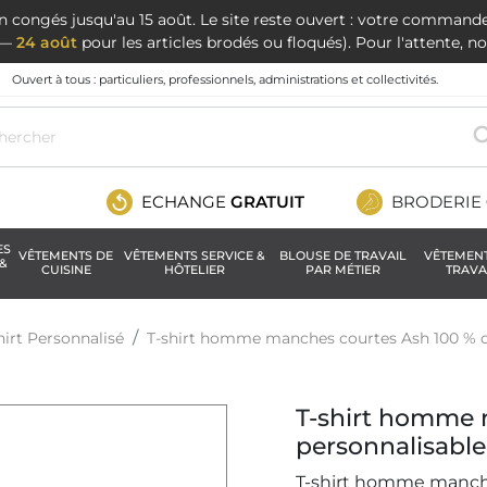
en congés jusqu'au 15 août. Le site reste ouvert : votre command
t —
24 août
pour les articles brodés ou floqués). Pour l'attente, 
Ouvert à tous : particuliers, professionnels, administrations et collectivités.
ECHANGE
GRATUIT
BRODERIE
ES
VÊTEMENTS DE
VÊTEMENTS SERVICE &
BLOUSE DE TRAVAIL
VÊTEMEN
&
CUISINE
HÔTELIER
PAR MÉTIER
TRAVA
hirt Personnalisé
T-shirt homme manches courtes Ash 100 % 
T-shirt homme 
personnalisable
T-shirt homme manches