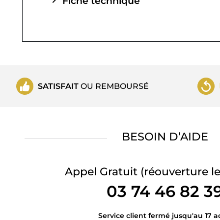
chevron_right
Fiche technique
SATISFAIT
OU REMBOURSÉ
BESOIN D’AIDE
Appel Gratuit
(réouverture le
03 74 46 82 3
Service client fermé jusqu'au 17 a