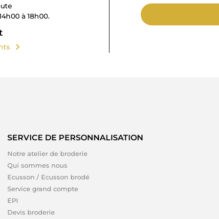
oute
14h00 à 18h00.
t
chevron_right
ents
SERVICE DE PERSONNALISATION
Notre atelier de broderie
Qui sommes nous
Ecusson / Ecusson brodé
Service grand compte
EPI
Devis broderie