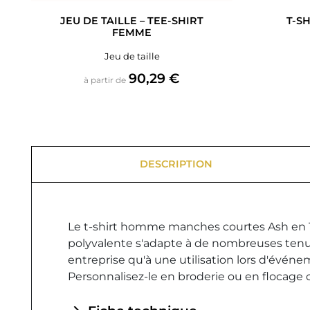
JEU DE TAILLE – TEE-SHIRT
T-S
FEMME
Jeu de taille
Prix
90,29 €
à partir de
DESCRIPTION
Le t-shirt homme manches courtes Ash en 100
polyvalente s'adapte à de nombreuses tenue
entreprise qu'à une utilisation lors d'événem
Personnalisez-le en broderie ou en flocage c