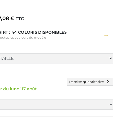
7,08 €
TTC
HIRT : 44 COLORIS DISPONIBLES
→
toutes les couleurs du modèle
chevron_right
k
Remise quantitative
r du lundi 17 août