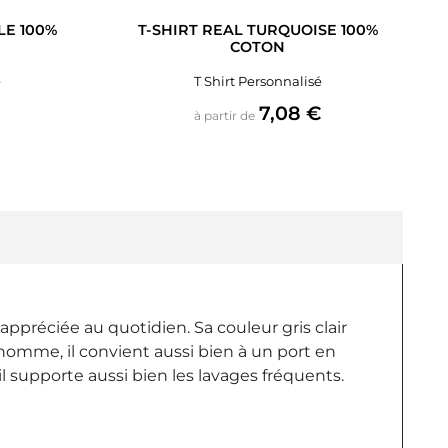
LE 100%
T-SHIRT REAL TURQUOISE 100%
COTON
é
T Shirt Personnalisé
Prix
€
7,08 €
à partir de
ppréciée au quotidien. Sa couleur gris clair
omme, il convient aussi bien à un port en
il supporte aussi bien les lavages fréquents.