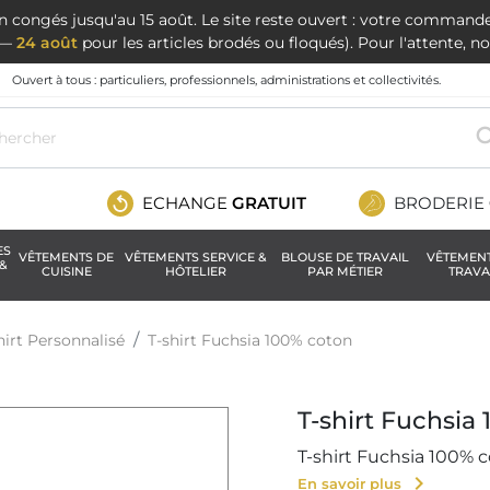
en congés jusqu'au 15 août. Le site reste ouvert : votre command
t —
24 août
pour les articles brodés ou floqués). Pour l'attente, 
Ouvert à tous : particuliers, professionnels, administrations et collectivités.
ECHANGE
GRATUIT
BRODERIE
ES
VÊTEMENTS DE
VÊTEMENTS SERVICE &
BLOUSE DE TRAVAIL
VÊTEMEN
&
CUISINE
HÔTELIER
PAR MÉTIER
TRAVA
hirt Personnalisé
T-shirt Fuchsia 100% coton
T-shirt Fuchsia
T-shirt Fuchsia 100% c
chevron_right
En savoir plus