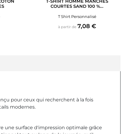
 COTON
T-SHIRT HOMME MANCHES
ES
COURTES SAND 100 %...
é
T Shirt Personnalisé
Prix
€
7,08 €
à partir de
nçu pour ceux qui recherchent à la fois
étails modernes.
fre une surface d'impression optimale grâce