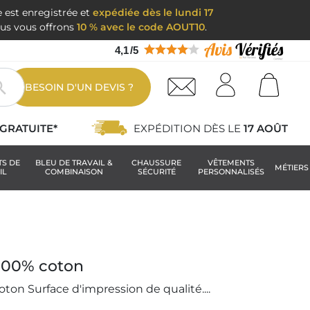
e est enregistrée et
expédiée dès le lundi 17
nous vous offrons
10 % avec le code AOUT10
.
4,1
/
5

BESOIN D'UN DEVIS ?
GRATUITE*
EXPÉDITION DÈS LE
17 AOÛT
TS DE
BLEU DE TRAVAIL &
CHAUSSURE
VÊTEMENTS
MÉTIERS
IL
COMBINAISON
SÉCURITÉ
PERSONNALISÉS
 100% coton
oton Surface d'impression de qualité....