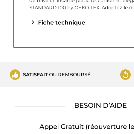
de travail. Il incarne praticité, confort et 
STANDARD 100 by OEKO-TEX. Adoptez-le dès m
chevron_right
Fiche technique
SATISFAIT
OU REMBOURSÉ
BESOIN D’AIDE
Appel Gratuit
(réouverture le