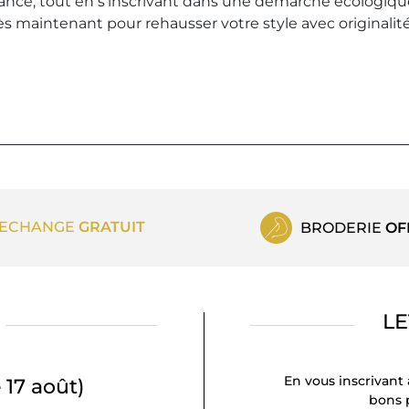
élégance, tout en s'inscrivant dans une démarche écologiqu
aintenant pour rehausser votre style avec originalité e
ECHANGE
GRATUIT
BRODERIE
OF
LE
En vous inscrivant 
 17 août)
bons p