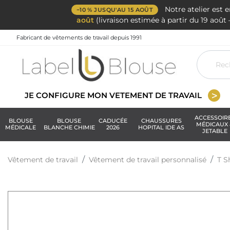
Notre atelier est 
−10 % JUSQU'AU 15 AOÛT
août
(livraison estimée à partir du 19 aoû
Fabricant de vêtements de travail depuis 1991
JE CONFIGURE MON VETEMENT DE TRAVAIL
ACCESSOIR
BLOUSE
BLOUSE
CADUCÉE
CHAUSSURES
MÉDICAUX 
MÉDICALE
BLANCHE CHIMIE
2026
HOPITAL IDE AS
JETABLE
Vêtement de travail
Vêtement de travail personnalisé
T S