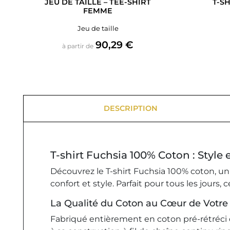
JEU DE TAILLE – TEE-SHIRT
T-S
FEMME
Jeu de taille
Prix
90,29 €
à partir de
DESCRIPTION
T-shirt Fuchsia 100% Coton : Style
Découvrez le T-shirt Fuchsia 100% coton, u
confort et style. Parfait pour tous les jours,
La Qualité du Coton au Cœur de Votr
Fabriqué entièrement en coton pré-rétréci d