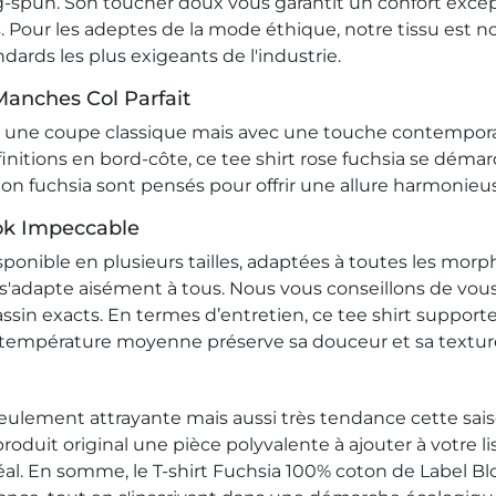
ng-spun. Son toucher doux vous garantit un confort except
irs. Pour les adeptes de la mode éthique, notre tissu es
ards les plus exigeants de l'industrie.
Manches Col Parfait
ne coupe classique mais avec une touche contemporaine
initions en bord-côte, ce tee shirt rose fuchsia se déma
oton fuchsia sont pensés pour offrir une allure harmonie
ook Impeccable
isponible en plusieurs tailles, adaptées à toutes les mor
adapte aisément à tous. Nous vous conseillons de vous r
 bassin exacts. En termes d’entretien, ce tee shirt supp
à température moyenne préserve sa douceur et sa textur
seulement attrayante mais aussi très tendance cette sais
duit original une pièce polyvalente à ajouter à votre lis
 idéal. En somme, le T-shirt Fuchsia 100% coton de Label 