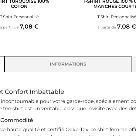
HIRT TURQUOISE 100%
T-SHIRT ROUGE 100 %
COTON
MANCHES COURT
T Shirt Personnalisé
T Shirt Personnalis
Prix
Prix
7,08 €
7,08 
à partir de
à partir de
INFORMATIONS
 et Confort Imbattable
n incontournable pour votre garde-robe, spécialement co
 ce tee shirt est un véritable classique revisité avec des d
e Commodité
e haute qualité et certifié Oeko-Tex, ce shirt femme of