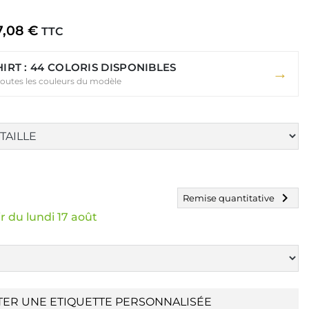
7,08 €
TTC
HIRT : 44 COLORIS DISPONIBLES
→
toutes les couleurs du modèle
chevron_right
Remise quantitative
r du lundi 17 août
TER UNE ETIQUETTE PERSONNALISÉE