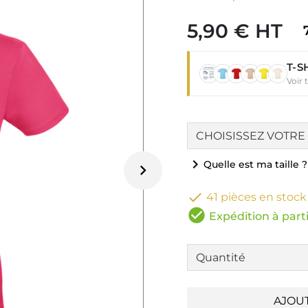
5,90 € HT
T-S
Voir 
chevron_right
Quelle est ma taille ?


41 pièces en stock
check_circle
Expédition à parti
AJOU