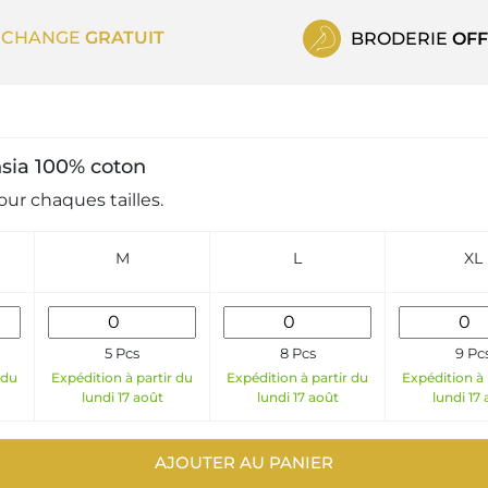
ECHANGE
GRATUIT
BRODERIE
OFF
chsia 100% coton
ur chaques tailles.
M
L
XL
5 Pcs
8 Pcs
9 Pc
 du
Expédition à partir du
Expédition à partir du
Expédition à 
lundi 17 août
lundi 17 août
lundi 17
AJOUTER AU PANIER