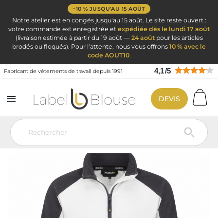
−10 % JUSQU'AU 15 AOÛT
Notre atelier est en congés jusqu'au 15 août. Le site reste ouvert :
votre commande est enregistrée et
expédiée dès le lundi 17 août
(livraison estimée à partir du 19 août —
24 août
pour les articles
brodés ou floqués). Pour l'attente, nous vous offrons
10 % avec le
code AOUT10
.
4,1
/
5
Fabricant de vêtements de travail depuis 1991

DEVIS
Vêtement de travail
Tenue de travail professionnelle par métier
Tenue de travail BTP
Vêtement pour platrier
Veste Polaire de Travail
DASSY Kazan Blanc Gris Personnalisable
