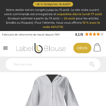
−10 % JUSQU'AU 15 AOÛT
Notre atelier est en congés jusqu'au 15 août. Le site reste ouvert :
votre commande est enregistrée et
expédiée dès le lundi 17 août
(livraison estimée à partir du 19 août —
24 août
pour les articles
brodés ou floqués). Pour l'attente, nous vous offrons
10 % avec le
code AOUT10
.
4,1
/
5
Fabricant de vêtements de travail depuis 1991

DEVIS
Vêtement de travail
Blouse médicale
Blouse femme en coton
blanc avec boutons
