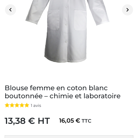


Blouse femme en coton blanc
boutonnée – chimie et laboratoire
1
avis
13,38 € HT
16,05 €
TTC