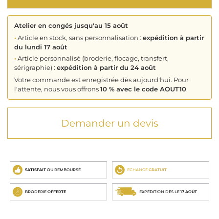
Atelier en congés jusqu'au 15 août
•
Article en stock, sans personnalisation :
expédition à partir
du lundi 17 août
•
Article personnalisé (broderie, flocage, transfert,
sérigraphie) :
expédition à partir du 24 août
Votre commande est enregistrée dès aujourd'hui. Pour
l'attente, nous vous offrons
10 % avec le code AOUT10
.
Demander un devis
SATISFAIT
OU REMBOURSÉ
ECHANGE
GRATUIT
BRODERIE
OFFERTE
EXPÉDITION DÈS LE
17 AOÛT