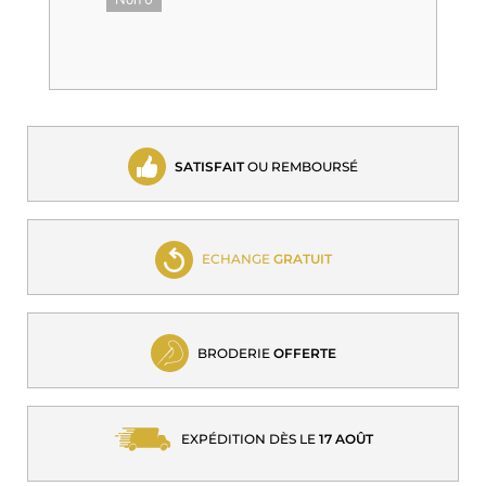
Non
0
SATISFAIT
OU REMBOURSÉ
ECHANGE
GRATUIT
BRODERIE
OFFERTE
EXPÉDITION DÈS LE
17 AOÛT