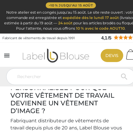
−10 % JUSQU'AU 15 AOÛT
Notre atelier est en congés jusqu'au 15 août. Le site reste ouvert : vot
commande est enregistrée et
expédiée dès le lundi 17 août
(livrais
estimée à partir du 19 août —
24 août
pour les articles brodés ou floqué
Pour l'attente, nous vous offrons
10 % avec le code AOUT10
.
4,1
/
5
Fabricant de vêtements de travail depuis 1991

DEVIS
Vêtement de travail
Etude personnalisée

VOUS SOUHAITEZ UNE ÉTUDE
PERSONNALISÉE POUR QUE
VOTRE VÊTEMENT DE TRAVAIL
DEVIENNE UN VÊTEMENT
D’IMAGE ?
Fabriquant distributeur de vêtements de
travail depuis plus de 20 ans, Label Blouse vous