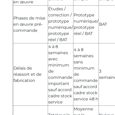
en œuvre
Études /
correction /
Prototype
Phases de mise
prototype
numérique/
en œuvre pré-
BAT
numérique/
prototype
commande
prototype
réel / BAT
réel / BAT
4 à 8
4 à 8
semaines
semaines
avec
sans
minimum
Délais de
minimum
de
3
réassort et de
de
commande
semain
fabrication
commande
important
sauf accord
sauf accord
cadre stock
cadre stock
service 48 h
service
Moyenne