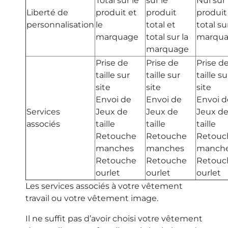
Total sur le
sur le
Nul sur 
Liberté de
produit et
produit
produit
personnalisation
le
total et
total su
marquage
total sur la
marqu
marquage
Prise de
Prise de
Prise d
taille sur
taille sur
taille su
site
site
site
Envoi de
Envoi de
Envoi d
Services
Jeux de
Jeux de
Jeux d
associés
taille
taille
taille
Retouche
Retouche
Retouc
manches
manches
manch
Retouche
Retouche
Retouc
ourlet
ourlet
ourlet
Les services associés à votre vêtement
travail ou votre vêtement image.
Il ne suffit pas d’avoir choisi votre vêtement