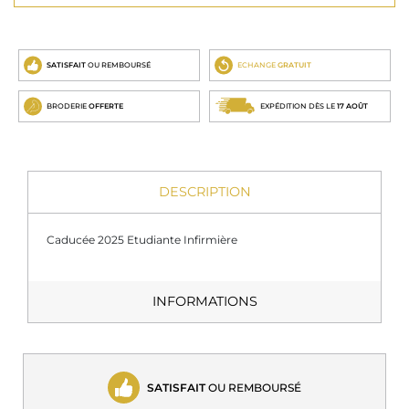
SATISFAIT
OU REMBOURSÉ
ECHANGE
GRATUIT
BRODERIE
OFFERTE
EXPÉDITION DÈS LE
17 AOÛT
DESCRIPTION
Caducée 2025 Etudiante Infirmière
INFORMATIONS
SATISFAIT
OU REMBOURSÉ