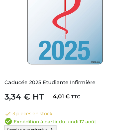
Caducée 2025 Etudiante Infirmière
3,34 € HT
4,01 €
TTC

3 pièces en stock
check_circle
Expédition à partir du lundi 17 août
chevron_right