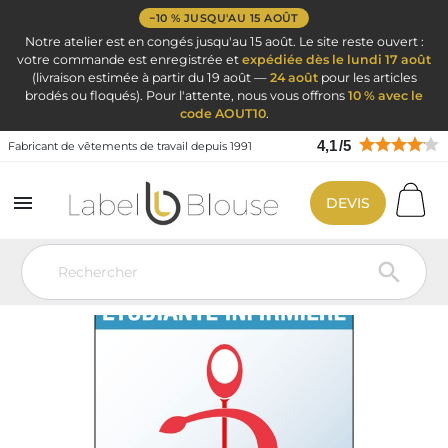
−10 % JUSQU'AU 15 AOÛT
Notre atelier est en congés jusqu'au 15 août. Le site reste ouvert :
votre commande est enregistrée et
expédiée dès le lundi 17 août
(livraison estimée à partir du 19 août —
24 août
pour les articles
brodés ou floqués). Pour l'attente, nous vous offrons
10 % avec le
code AOUT10
.
4,1
/
5
Fabricant de vêtements de travail depuis 1991

DEVIS
Vêtement de travail
Ciseaux infirmière pince Kocher et accessoires
infirmières
Caducée Médical
Caducée 2025 Etudiante Infirmière
