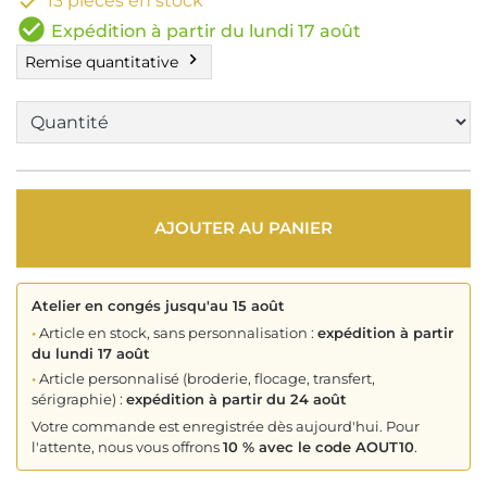

13 pièces en stock
check_circle
Expédition à partir du lundi 17 août
chevron_right
Remise quantitative
AJOUTER AU PANIER
Atelier en congés jusqu'au 15 août
•
Article en stock, sans personnalisation :
expédition à partir
du lundi 17 août
•
Article personnalisé (broderie, flocage, transfert,
sérigraphie) :
expédition à partir du 24 août
Votre commande est enregistrée dès aujourd'hui. Pour
l'attente, nous vous offrons
10 % avec le code AOUT10
.