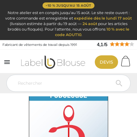
−10 % JUSQU'AU 15 AOÛT
Notre atelier est en congés jusqu'au 15 août. Le site reste ouvert :
votre commande est enregistrée et
expédiée dès le lundi 17 août
(livraison estimée à partir du 19 août —
24 août
pour les articles
brodés ou floqués). Pour l'attente, nous vous offrons
10 % avec le
code AOUT10
.
4,1
/
5
Fabricant de vêtements de travail depuis 1991

DEVIS
Vêtement de travail
Ciseaux infirmière pince Kocher et accessoires
infirmières
Caducée Médical
Caducée podologue 2025
