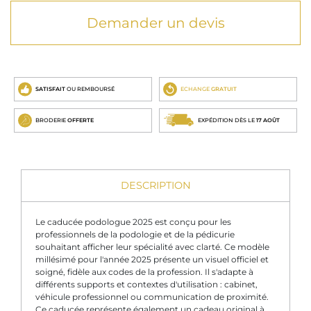
Demander un devis
SATISFAIT
OU REMBOURSÉ
ECHANGE
GRATUIT
BRODERIE
OFFERTE
EXPÉDITION DÈS LE
17 AOÛT
DESCRIPTION
Le caducée podologue 2025 est conçu pour les
professionnels de la podologie et de la pédicurie
souhaitant afficher leur spécialité avec clarté. Ce modèle
millésimé pour l'année 2025 présente un visuel officiel et
soigné, fidèle aux codes de la profession. Il s'adapte à
différents supports et contextes d'utilisation : cabinet,
véhicule professionnel ou communication de proximité.
Ce caducée représente également un cadeau original à