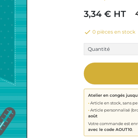
3,34 € HT

0 pièces en stock
Atelier en congés jusqu
•
Article en stock, sans pe
•
Article personnalisé (bro
août
Votre commande est enreg
avec le code AOUT10
.