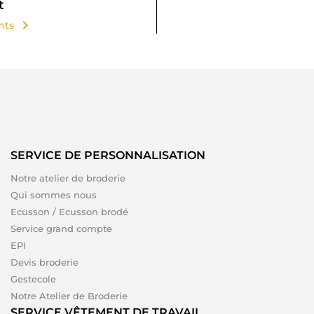
t
chevron_right
ents
SERVICE DE PERSONNALISATION
Notre atelier de broderie
Qui sommes nous
Ecusson / Ecusson brodé
Service grand compte
EPI
Devis broderie
Gestecole
Notre Atelier de Broderie
SERVICE VÊTEMENT DE TRAVAIL