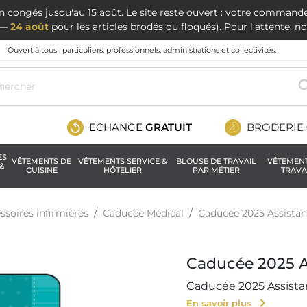
en congés jusqu'au 15 août. Le site reste ouvert : votre command
t —
24 août
pour les articles brodés ou floqués). Pour l'attente, 
Ouvert à tous : particuliers, professionnels, administrations et collectivités.
ECHANGE
GRATUIT
BRODERIE
ES
VÊTEMENTS DE
VÊTEMENTS SERVICE &
BLOUSE DE TRAVAIL
VÊTEMEN
&
CUISINE
HÔTELIER
PAR MÉTIER
TRAVA
ssoires infirmières
Caducée Médical
Caducée 2025 Assistan
Caducée 2025 As
Caducée 2025 Assista
chevron_right
En savoir plus