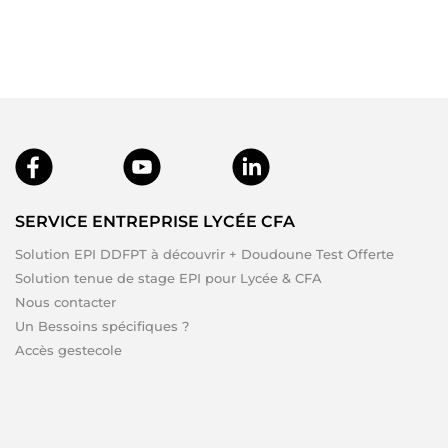
SERVICE ENTREPRISE LYCÉE CFA
Solution EPI DDFPT à découvrir + Doudoune Test Offerte
Solution tenue de stage EPI pour Lycée & CFA
Nous contacter
Un Bessoins spécifiques ?
Accès gestecole