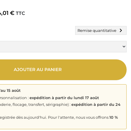
4,01 €
TTC
chevron_right
Remise quantitative
AJOUTER AU PANIER
'au 15 août
rsonnalisation :
expédition à partir du lundi 17 août
derie, flocage, transfert, sérigraphie) :
expédition à partir du 24
istrée dès aujourd'hui. Pour l'attente, nous vous offrons
10 %