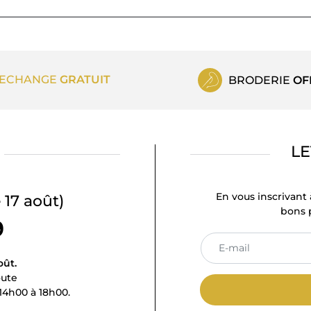
ECHANGE
GRATUIT
BRODERIE
OF
LE
En vous inscrivant 
 17 août)
bons p
9
oût.
oute
14h00 à 18h00.