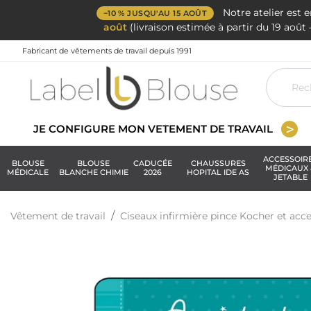
Notre atelier est 
−10 % JUSQU'AU 15 AOÛT
août
(livraison estimée à partir du 19 aoû
Fabricant de vêtements de travail depuis 1991
JE CONFIGURE MON VETEMENT DE TRAVAIL
ACCESSOIR
BLOUSE
BLOUSE
CADUCÉE
CHAUSSURES
MÉDICAUX 
MÉDICALE
BLANCHE CHIMIE
2026
HOPITAL IDE AS
JETABLE
Vêtement de travail
Ciseaux infirmière pince Kocher et acce