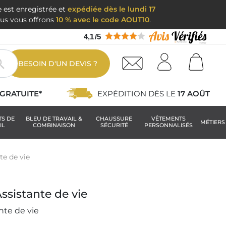
e est enregistrée et
expédiée dès le lundi 17
nous vous offrons
10 % avec le code AOUT10
.
4,1
/
5

BESOIN D'UN DEVIS ?
GRATUITE*
EXPÉDITION DÈS LE
17 AOÛT
TS DE
BLEU DE TRAVAIL &
CHAUSSURE
VÊTEMENTS
MÉTIERS
IL
COMBINAISON
SÉCURITÉ
PERSONNALISÉS
te de vie
sistante de vie
nte de vie