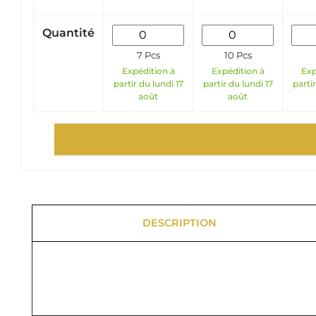
Quantité
7 Pcs
10 Pcs
Expédition à
Expédition à
Exp
partir du lundi 17
partir du lundi 17
partir
août
août
DESCRIPTION