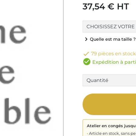
37,54 € HT
chevron_right
Quelle est ma taille ?

79 pièces en stock
check_circle
Expédition à parti
Atelier en congés jusqu
•
Article en stock, sans pe