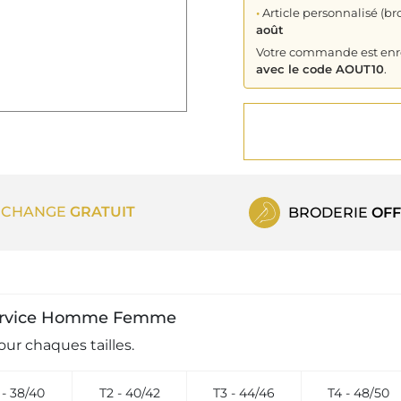
•
Article personnalisé (bro
août
Votre commande est enreg
avec le code AOUT10
.
ECHANGE
GRATUIT
BRODERIE
OFF
e service Homme Femme
ur chaques tailles.
 - 38/40
T2 - 40/42
T3 - 44/46
T4 - 48/50