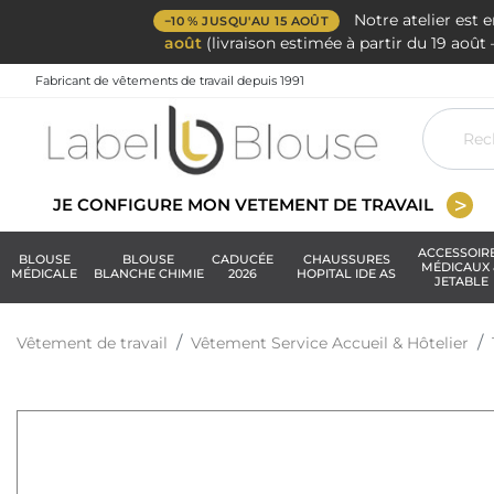
Notre atelier est 
−10 % JUSQU'AU 15 AOÛT
août
(livraison estimée à partir du 19 aoû
Fabricant de vêtements de travail depuis 1991
JE CONFIGURE MON VETEMENT DE TRAVAIL
ACCESSOIR
BLOUSE
BLOUSE
CADUCÉE
CHAUSSURES
MÉDICAUX 
MÉDICALE
BLANCHE CHIMIE
2026
HOPITAL IDE AS
JETABLE
Vêtement de travail
Vêtement Service Accueil & Hôtelier