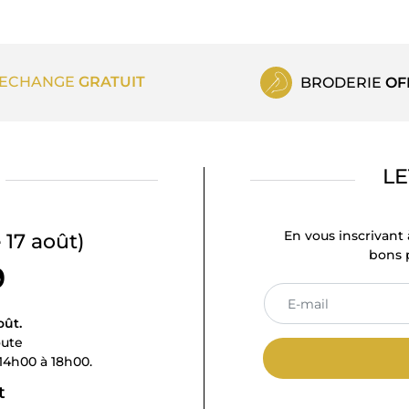
ECHANGE
GRATUIT
BRODERIE
OF
LE
En vous inscrivant 
 17 août)
bons p
9
oût.
oute
14h00 à 18h00.
t