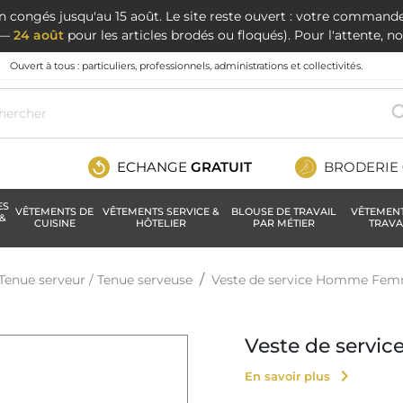
en congés jusqu'au 15 août. Le site reste ouvert : votre command
t —
24 août
pour les articles brodés ou floqués). Pour l'attente, 
Ouvert à tous : particuliers, professionnels, administrations et collectivités.
ECHANGE
GRATUIT
BRODERIE
ES
VÊTEMENTS DE
VÊTEMENTS SERVICE &
BLOUSE DE TRAVAIL
VÊTEMEN
&
CUISINE
HÔTELIER
PAR MÉTIER
TRAVA
Tenue serveur / Tenue serveuse
Veste de service Homme Fe
Veste de serv
chevron_right
En savoir plus