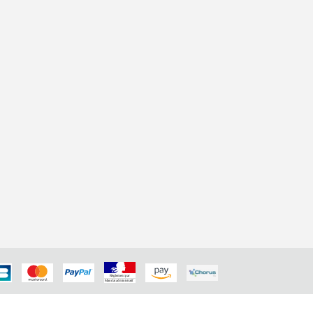
RET : 812 648 822 00029 - Code APE (NAF) : 4791B