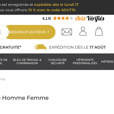
e est enregistrée et
expédiée dès le lundi 17
nous vous offrons
10 % avec le code AOUT10
.
4,1
/
5

BESOIN D'UN DEVIS ?
GRATUITE*
EXPÉDITION DÈS LE
17 AOÛT
TS DE
BLEU DE TRAVAIL &
CHAUSSURE
VÊTEMENTS
MÉTIERS
IL
COMBINAISON
SÉCURITÉ
PERSONNALISÉS
mme
ice Homme Femme