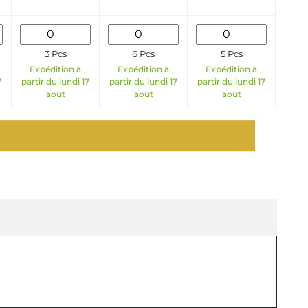
3 Pcs
6 Pcs
5 Pcs
Expédition à
Expédition à
Expédition à
7
partir du lundi 17
partir du lundi 17
partir du lundi 17
août
août
août