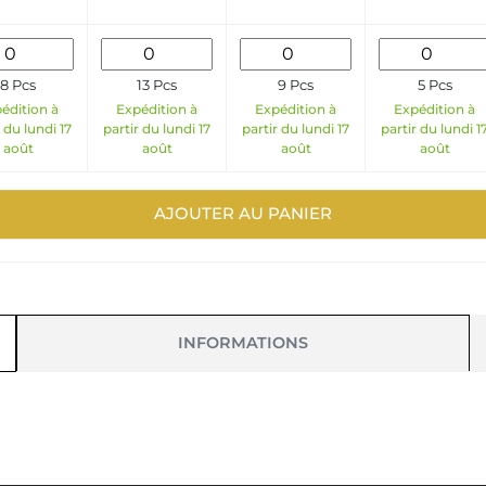
8 Pcs
13 Pcs
9 Pcs
5 Pcs
édition à
Expédition à
Expédition à
Expédition à
 du lundi 17
partir du lundi 17
partir du lundi 17
partir du lundi 1
août
août
août
août
AJOUTER AU PANIER
INFORMATIONS