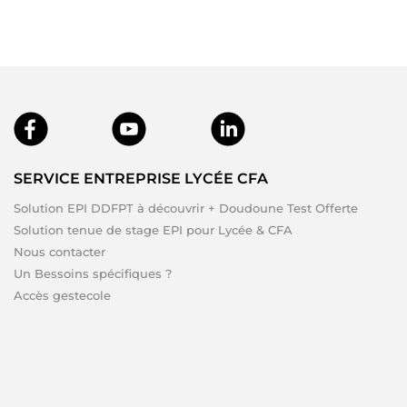
SERVICE ENTREPRISE LYCÉE CFA
Solution EPI DDFPT à découvrir + Doudoune Test Offerte
Solution tenue de stage EPI pour Lycée & CFA
Nous contacter
Un Bessoins spécifiques ?
Accès gestecole