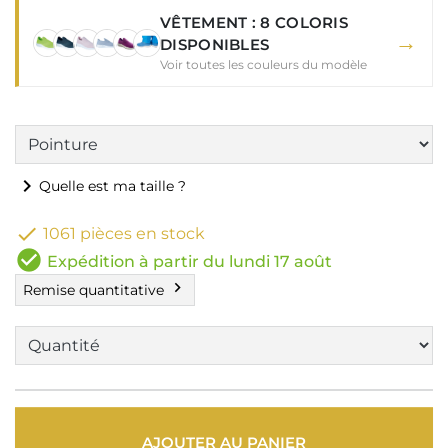
VÊTEMENT : 8 COLORIS
→
DISPONIBLES
Voir toutes les couleurs du modèle
chevron_right
Quelle est ma taille ?

1061 pièces en stock
check_circle
Expédition à partir du lundi 17 août
chevron_right
Remise quantitative
AJOUTER AU PANIER