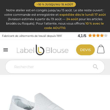
−10 % JUSQU'AU 15 AOÛT
Notre atelier est en congés jusqu'au 15 août. Le site reste ouvert :
votre commande est enregistrée et
expédiée dès le lundi 17 août
(livraison estimée à partir du 19 août —
24 août
pour les articles
brodés ou floqués). Pour l'attente, nous vous offrons
10 % avec le
code AOUT10
.
4,1
/
5
Fabricant de vêtements de travail depuis 1991

DEVIS
Vêtement de travail
Blouse médicale
Chaussure Hopital Infirmière
Basket infirmière femme – Semelle et tige blanches
