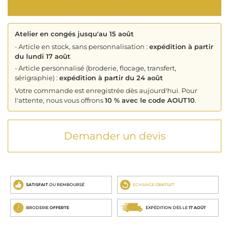
Atelier en congés jusqu'au 15 août
•
Article en stock, sans personnalisation :
expédition à partir
du lundi 17 août
•
Article personnalisé (broderie, flocage, transfert,
sérigraphie) :
expédition à partir du 24 août
Votre commande est enregistrée dès aujourd'hui. Pour
l'attente, nous vous offrons
10 % avec le code AOUT10
.
Demander un devis
SATISFAIT
OU REMBOURSÉ
ECHANGE
GRATUIT
BRODERIE
OFFERTE
EXPÉDITION DÈS LE
17 AOÛT