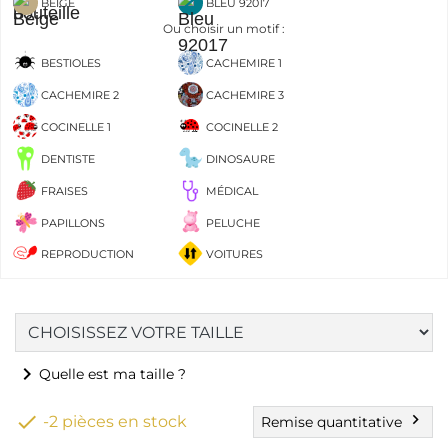
BEIGE
BLEU 92017
Ou choisir un motif :
BESTIOLES
CACHEMIRE 1
CACHEMIRE 2
CACHEMIRE 3
COCINELLE 1
COCINELLE 2
DENTISTE
DINOSAURE
FRAISES
MÉDICAL
PAPILLONS
PELUCHE
REPRODUCTION
VOITURES
chevron_right
Quelle est ma taille ?

chevron_right
-2 pièces en stock
Remise quantitative