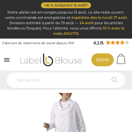
−10 % JUSQU'AU 15 AOÛT
Notre atelier est en congés jusqu'au 15 août. Le site reste ouvert :
votre commande est enregistrée et
expédiée dès le lundi 17 août
(livraison estimée à partir du 19 août —
24 août
pour les articles
brodés ou floqués). Pour l'attente, nous vous offrons
10 % avec le
code AOUT10
.
4,1
/
5
Fabricant de vêtements de travail depuis 1991

DEVIS
Vêtement de travail
Blouse personnalisé
Blouse personnalisée par
impression
