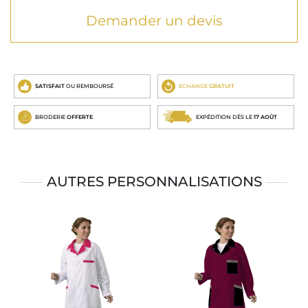
Demander un devis
SATISFAIT
OU REMBOURSÉ
ECHANGE
GRATUIT
BRODERIE
OFFERTE
EXPÉDITION DÈS LE
17 AOÛT
AUTRES PERSONNALISATIONS