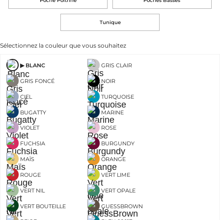
Poche Poitrine
Poches Basses
Tunique
Sélectionnez la couleur que vous souhaitez
BLANC
GRIS CLAIR
GRIS FONCÉ
NOIR
CIEL
TURQUOISE
BUGATTY
MARINE
VIOLET
ROSE
FUCHSIA
BURGUNDY
MAÏS
ORANGE
ROUGE
VERT LIME
VERT NIL
VERT OPALE
VERT BOUTEILLE
GUESSBROWN