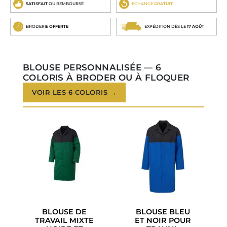
SATISFAIT
OU REMBOURSÉ
ECHANGE
GRATUIT
BRODERIE
OFFERTE
EXPÉDITION DÈS LE
17 AOÛT
BLOUSE PERSONNALISÉE — 6
COLORIS À BRODER OU À FLOQUER
VOIR LES 6 COLORIS →
BLOUSE DE
BLOUSE BLEU
TRAVAIL MIXTE
ET NOIR POUR