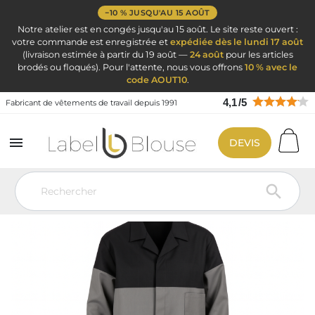
−10 % JUSQU'AU 15 AOÛT
Notre atelier est en congés jusqu'au 15 août. Le site reste ouvert :
votre commande est enregistrée et
expédiée dès le lundi 17 août
(livraison estimée à partir du 19 août —
24 août
pour les articles
brodés ou floqués). Pour l'attente, nous vous offrons
10 % avec le
code AOUT10
.
4,1
/
5
Fabricant de vêtements de travail depuis 1991

DEVIS
Vêtement de travail
Vêtement de travail
Blouse de travail industrie
Blouse de Travail Industrie Homme Gris Noir Manches Longues
