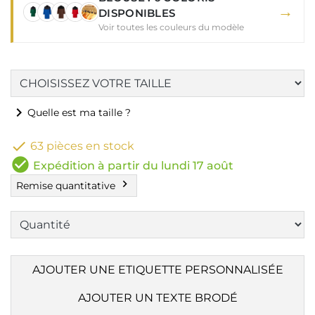
→
DISPONIBLES
Voir toutes les couleurs du modèle
chevron_right
Quelle est ma taille ?

63 pièces en stock
check_circle
Expédition à partir du lundi 17 août
chevron_right
Remise quantitative
AJOUTER UNE ETIQUETTE PERSONNALISÉE
AJOUTER UN TEXTE BRODÉ