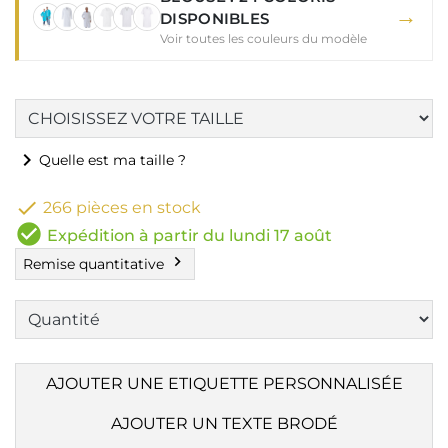
→
DISPONIBLES
Voir toutes les couleurs du modèle
chevron_right
Quelle est ma taille ?

266 pièces en stock
check_circle
Expédition à partir du lundi 17 août
chevron_right
Remise quantitative
AJOUTER UNE ETIQUETTE PERSONNALISÉE
AJOUTER UN TEXTE BRODÉ