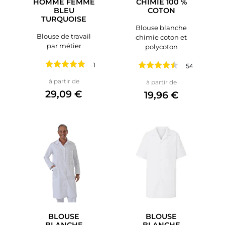
HOMME FEMME
CHIMIE 100 %
BLEU
COTON
TURQUOISE
Blouse blanche
Blouse de travail
chimie coton et
par métier
polycoton
1 avis
549 avis
Prix
Prix
à partir de
à partir de
29,09 €
19,96 €
BLOUSE
BLOUSE
BLANCHE
BLANCHE