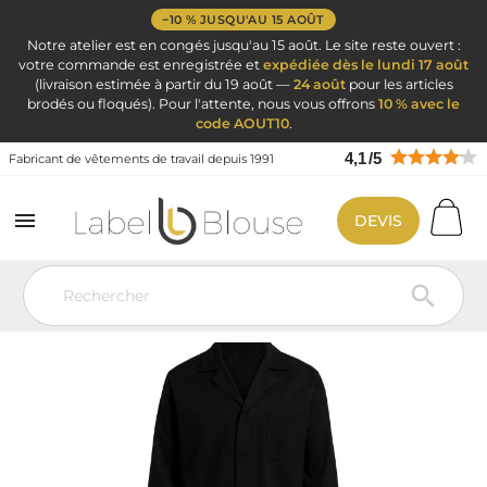
−10 % JUSQU'AU 15 AOÛT
Notre atelier est en congés jusqu'au 15 août. Le site reste ouvert :
votre commande est enregistrée et
expédiée dès le lundi 17 août
(livraison estimée à partir du 19 août —
24 août
pour les articles
brodés ou floqués). Pour l'attente, nous vous offrons
10 % avec le
code AOUT10
.
4,1
/
5
Fabricant de vêtements de travail depuis 1991

DEVIS
Vêtement de travail
Vêtement de travail
Blouse de travail industrie
Blouse de travail noire manches longues mixte
