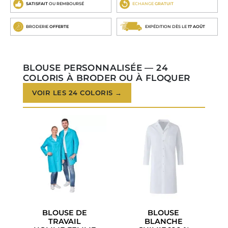
SATISFAIT
OU REMBOURSÉ
ECHANGE
GRATUIT
BRODERIE
OFFERTE
EXPÉDITION DÈS LE
17 AOÛT
BLOUSE PERSONNALISÉE — 24
COLORIS À BRODER OU À FLOQUER
VOIR LES 24 COLORIS →
BLOUSE DE
BLOUSE
TRAVAIL
BLANCHE