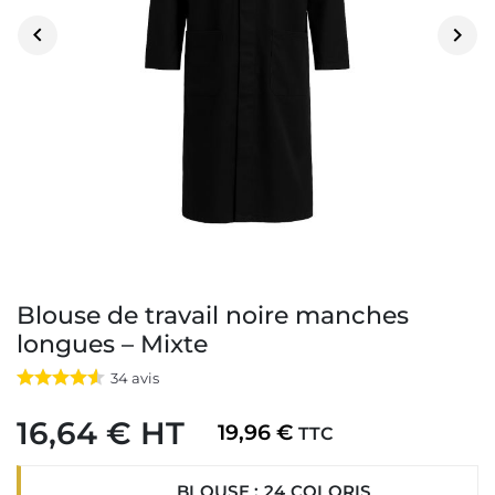


Blouse de travail noire manches
longues – Mixte
34
avis
16,64 € HT
19,96 €
TTC
BLOUSE : 24 COLORIS