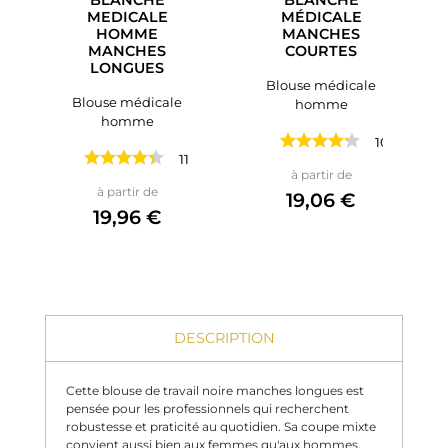
MEDICALE
MÉDICALE
HOMME
MANCHES
MANCHES
COURTES
LONGUES
Blouse médicale
Blouse médicale
homme
homme
10 avis
113 avis
Prix
à partir de
Prix
à partir de
19,06 €
19,96 €
DESCRIPTION
Cette blouse de travail noire manches longues est
pensée pour les professionnels qui recherchent
robustesse et praticité au quotidien. Sa coupe mixte
convient aussi bien aux femmes qu'aux hommes,