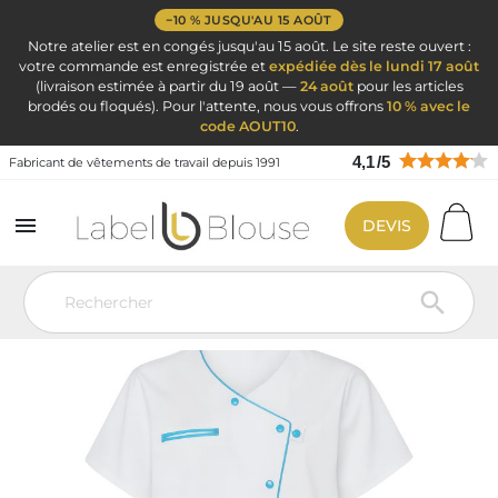
−10 % JUSQU'AU 15 AOÛT
Notre atelier est en congés jusqu'au 15 août. Le site reste ouvert :
votre commande est enregistrée et
expédiée dès le lundi 17 août
(livraison estimée à partir du 19 août —
24 août
pour les articles
brodés ou floqués). Pour l'attente, nous vous offrons
10 % avec le
code AOUT10
.
4,1
/
5
Fabricant de vêtements de travail depuis 1991

DEVIS
Vêtement de travail
Blouse médicale
Blouse médicale couleur
Blouse médciale infirmière Tenue moderne Blanche Turquoise
