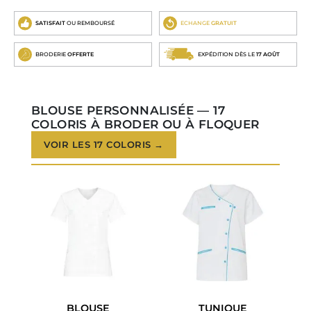
SATISFAIT
OU REMBOURSÉ
ECHANGE
GRATUIT
BRODERIE
OFFERTE
EXPÉDITION DÈS LE
17 AOÛT
BLOUSE PERSONNALISÉE — 17
COLORIS À BRODER OU À FLOQUER
VOIR LES 17 COLORIS →
BLOUSE
TUNIQUE