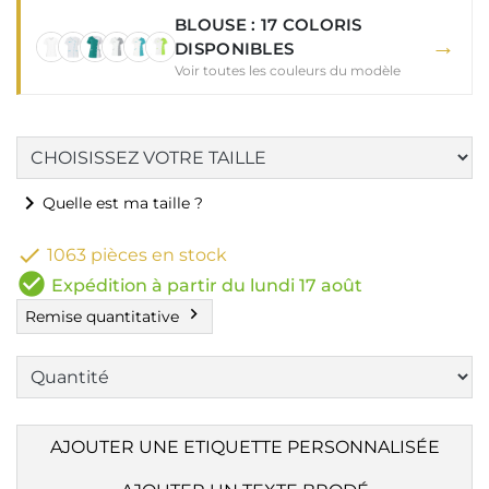
BLOUSE : 17 COLORIS
→
DISPONIBLES
Voir toutes les couleurs du modèle
chevron_right
Quelle est ma taille ?

1063 pièces en stock
check_circle
Expédition à partir du lundi 17 août
chevron_right
Remise quantitative
AJOUTER UNE ETIQUETTE PERSONNALISÉE