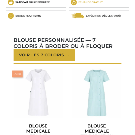
SATISFAIT
OU REMBOURSÉ
ECHANGE
GRATUIT
BRODERIE
OFFERTE
EXPÉDITION DÈS LE
17 AOÛT
BLOUSE PERSONNALISÉE — 7
COLORIS À BRODER OU À FLOQUER
VOIR LES 7 COLORIS →
-30%
BLOUSE
BLOUSE
MÉDICALE
MÉDICALE