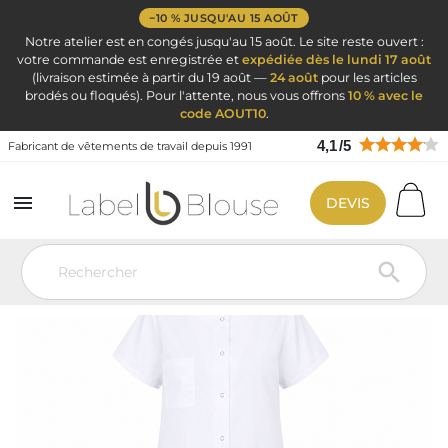
−10 % JUSQU'AU 15 AOÛT
Notre atelier est en congés jusqu'au 15 août. Le site reste ouvert :
votre commande est enregistrée et
expédiée dès le lundi 17 août
(livraison estimée à partir du 19 août —
24 août
pour les articles
brodés ou floqués). Pour l'attente, nous vous offrons
10 % avec le
code AOUT10
.
4,1
/
5
Fabricant de vêtements de travail depuis 1991

DEVIS
Vêtement de travail
Blouse médicale
Blouse médicale femme
Blouse Médicale Femme Blanche Nelly Manches Courtes Personnalisable
