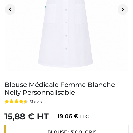


Blouse Médicale Femme Blanche
Nelly Personnalisable
51
avis
15,88 € HT
19,06 €
TTC
BLOUSE : 7 COLORIS