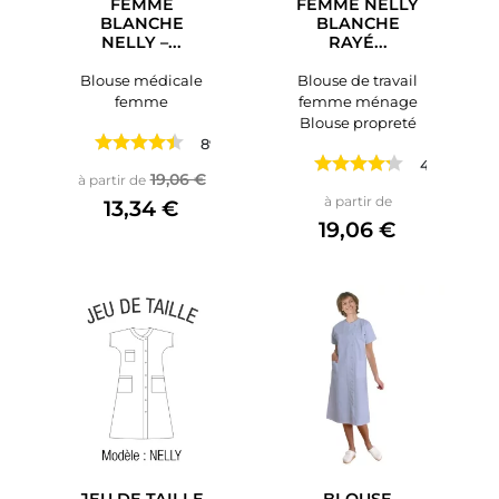
FEMME
FEMME NELLY
BLANCHE
BLANCHE
NELLY –...
RAYÉ...
Blouse médicale
Blouse de travail
femme
femme ménage
Blouse propreté
89 avis
4 avis
Prix de base
Prix
19,06 €
à partir de
Prix
à partir de
13,34 €
19,06 €
JEU DE TAILLE
BLOUSE