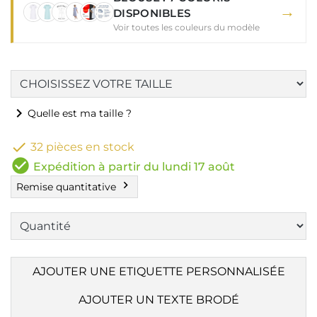
→
DISPONIBLES
Voir toutes les couleurs du modèle
chevron_right
Quelle est ma taille ?

32 pièces en stock
check_circle
Expédition à partir du lundi 17 août
chevron_right
Remise quantitative
AJOUTER UNE ETIQUETTE PERSONNALISÉE
AJOUTER UN TEXTE BRODÉ