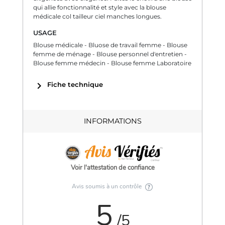
qui allie fonctionnalité et style avec la blouse
médicale col tailleur ciel manches longues.
USAGE
Blouse médicale - Bluose de travail femme - Blouse
femme de ménage - Blouse personnel d'entretien -
Blouse femme médecin - Blouse femme Laboratoire
chevron_right
Fiche technique
INFORMATIONS
Voir l'attestation de confiance
Avis soumis à un contrôle
5
/5