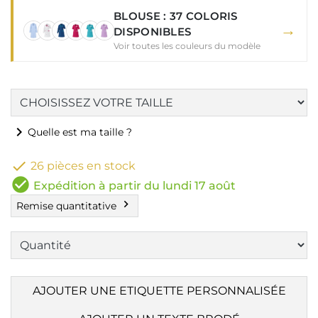
BLOUSE : 37 COLORIS
→
DISPONIBLES
Voir toutes les couleurs du modèle
chevron_right
Quelle est ma taille ?

26 pièces en stock
check_circle
Expédition à partir du lundi 17 août
chevron_right
Remise quantitative
AJOUTER UNE ETIQUETTE PERSONNALISÉE