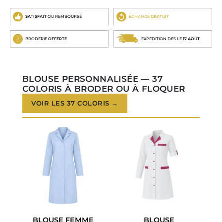
SATISFAIT
OU REMBOURSÉ
ECHANGE
GRATUIT
BRODERIE
OFFERTE
EXPÉDITION DÈS LE
17 AOÛT
BLOUSE PERSONNALISÉE — 37
COLORIS À BRODER OU À FLOQUER
VOIR LES 37 COLORIS →
BLOUSE FEMME
BLOUSE