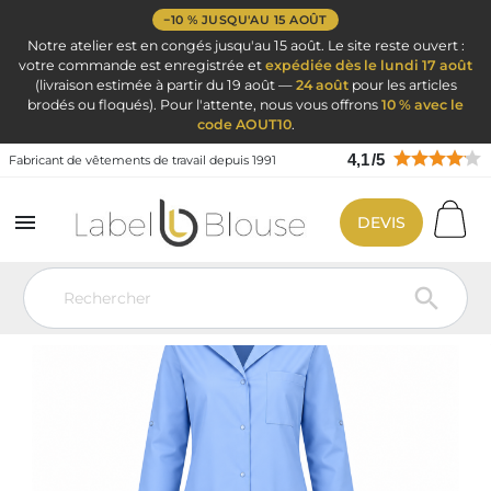
−10 % JUSQU'AU 15 AOÛT
Notre atelier est en congés jusqu'au 15 août. Le site reste ouvert :
votre commande est enregistrée et
expédiée dès le lundi 17 août
(livraison estimée à partir du 19 août —
24 août
pour les articles
brodés ou floqués). Pour l'attente, nous vous offrons
10 % avec le
code AOUT10
.
4,1
/
5
Fabricant de vêtements de travail depuis 1991

DEVIS
Vêtement de travail
Blouse médicale
Blouse médicale femme
Blouse Médicale Femme Ciel MADO Manches Longues Personnalisable
