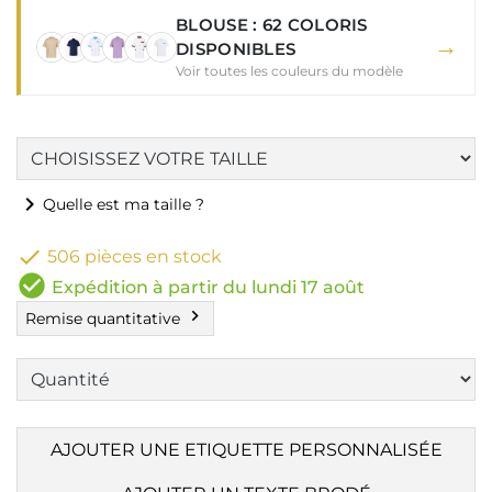
BLOUSE : 62 COLORIS
→
DISPONIBLES
Voir toutes les couleurs du modèle
chevron_right
Quelle est ma taille ?

506 pièces en stock
check_circle
Expédition à partir du lundi 17 août
chevron_right
Remise quantitative
AJOUTER UNE ETIQUETTE PERSONNALISÉE