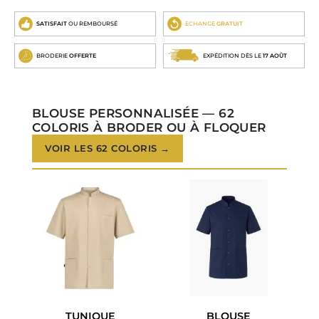
SATISFAIT
OU REMBOURSÉ
ECHANGE
GRATUIT
BRODERIE
OFFERTE
EXPÉDITION DÈS LE
17 AOÛT
BLOUSE PERSONNALISÉE — 62
COLORIS À BRODER OU À FLOQUER
VOIR LES 62 COLORIS →
TUNIQUE
BLOUSE