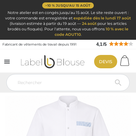
−10 % JUSQU'AU 15 AOÛT
Notre atelier est en congés jusqu'au 15 août. Le site reste ouvert :
votre commande est enregistrée et
expédiée dès le lundi 17 août
(livraison estimée à partir du 19 août —
24 août
pour les articles
brodés ou floqués). Pour l'attente, nous vous offrons
10 % avec le
code AOUT10
.
4,1
/
5
Fabricant de vêtements de travail depuis 1991

DEVIS
Vêtement de travail
Blouse médicale
Blouse médicale homme
Blouse médicale homme Patrick finition ciel personnalisable avec
brodage logo
