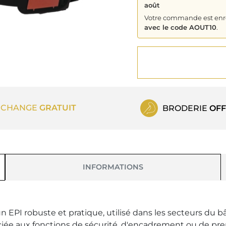
août
Votre commande est enreg
avec le code AOUT10
.
ECHANGE
GRATUIT
BRODERIE
OFF
INFORMATIONS
PI robuste et pratique, utilisé dans les secteurs du bât
iée aux fonctions de sécurité, d'encadrement ou de premi