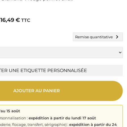
16,49 €
TTC
chevron_right
Remise quantitative
TER UNE ETIQUETTE PERSONNALISÉE
AJOUTER AU PANIER
'au 15 août
rsonnalisation :
expédition à partir du lundi 17 août
derie, flocage, transfert, sérigraphie) :
expédition à partir du 24