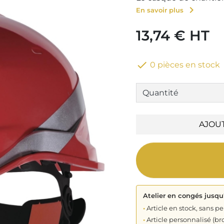
chevron_right
En savoir plus
13,74 € HT

0 pièces en stock
AJOU
Atelier en congés jusqu
•
Article en stock, sans pe
•
Article personnalisé (bro