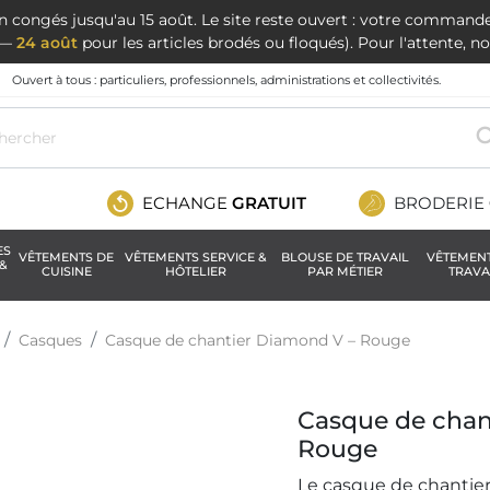
en congés jusqu'au 15 août. Le site reste ouvert : votre command
t —
24 août
pour les articles brodés ou floqués). Pour l'attente, 
Ouvert à tous : particuliers, professionnels, administrations et collectivités.
ECHANGE
GRATUIT
BRODERIE
ES
VÊTEMENTS DE
VÊTEMENTS SERVICE &
BLOUSE DE TRAVAIL
VÊTEMEN
&
CUISINE
HÔTELIER
PAR MÉTIER
TRAVA
Casques
Casque de chantier Diamond V – Rouge
Casque de chan
Rouge
Le casque de chantie