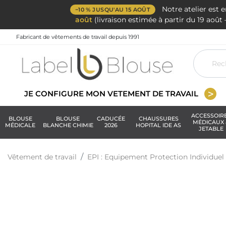
Notre atelier est 
−10 % JUSQU'AU 15 AOÛT
août
(livraison estimée à partir du 19 aoû
Fabricant de vêtements de travail depuis 1991
JE CONFIGURE MON VETEMENT DE TRAVAIL
ACCESSOIR
BLOUSE
BLOUSE
CADUCÉE
CHAUSSURES
MÉDICAUX 
MÉDICALE
BLANCHE CHIMIE
2026
HOPITAL IDE AS
JETABLE
Vêtement de travail
EPI : Equipement Protection Individuel