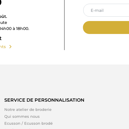
9
oût.
oute
14h00 à 18h00.
t
chevron_right
ents
SERVICE DE PERSONNALISATION
Notre atelier de broderie
Qui sommes nous
Ecusson / Ecusson brodé