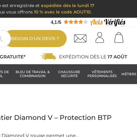
e est enregistrée et
expédiée dès le lundi 17
nous vous offrons
10 % avec le code AOUT10
.
4,1
/
5

BESOIN D'UN DEVIS ?
GRATUITE*
EXPÉDITION DÈS LE
17 AOÛT
TS DE
BLEU DE TRAVAIL &
CHAUSSURE
VÊTEMENTS
MÉTIERS
IL
COMBINAISON
SÉCURITÉ
PERSONNALISÉS
tier Diamond V – Protection BTP
r Diamond V rouge permet une...