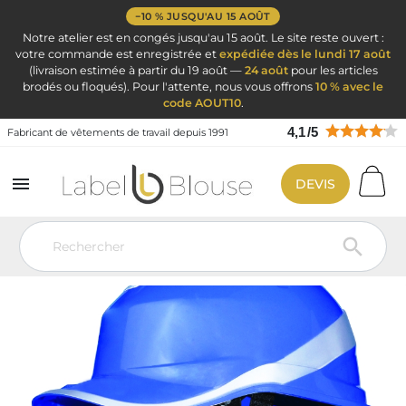
−10 % JUSQU'AU 15 AOÛT
Notre atelier est en congés jusqu'au 15 août. Le site reste ouvert :
votre commande est enregistrée et
expédiée dès le lundi 17 août
(livraison estimée à partir du 19 août —
24 août
pour les articles
brodés ou floqués). Pour l'attente, nous vous offrons
10 % avec le
code AOUT10
.
4,1
/
5
Fabricant de vêtements de travail depuis 1991

DEVIS
Vêtement de travail
EPI : Equipement Protection Individuel
Casques
Casque Diamond V Up – Bleu
