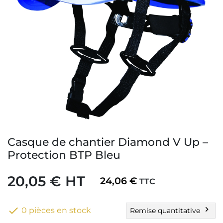
Casque de chantier Diamond V Up –
Protection BTP Bleu
20,05 € HT
24,06 €
TTC

chevron_right
0 pièces en stock
Remise quantitative