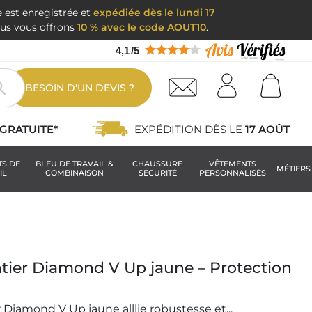
e est enregistrée et
expédiée dès le lundi 17
nous vous offrons
10 % avec le code AOUT10
.
4,1
/
5

BESOIN D'UN DEVIS ?
GRATUITE*
EXPÉDITION DÈS LE
17 AOÛT
TS DE
BLEU DE TRAVAIL &
CHAUSSURE
VÊTEMENTS
MÉTIERS
IL
COMBINAISON
SÉCURITÉ
PERSONNALISÉS
tier Diamond V Up jaune – Protection
Diamond V Up jaune alllie robustesse et...