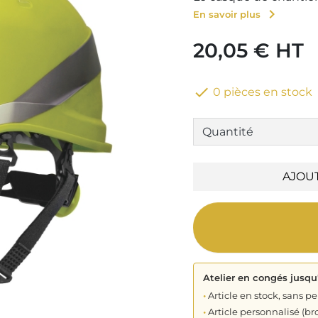
chevron_right
En savoir plus
20,05 € HT

0 pièces en stock
AJOU
Atelier en congés jusqu
•
Article en stock, sans pe
•
Article personnalisé (bro