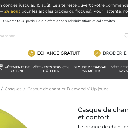
en congés jusqu'au 15 août. Le site reste ouvert : votre command
t —
24 août
pour les articles brodés ou floqués). Pour l'attente, 
Ouvert à tous : particuliers, professionnels, administrations et collectivités.
ECHANGE
GRATUIT
BRODERIE
ES
VÊTEMENTS DE
VÊTEMENTS SERVICE &
BLOUSE DE TRAVAIL
VÊTEMEN
&
CUISINE
HÔTELIER
PAR MÉTIER
TRAVA
Casques
Casque de chantier Diamond V Up jaune
Casque de chan
et confort
Le casque de chantier 