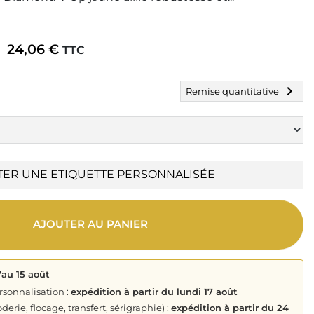
24,06 €
TTC
chevron_right
Remise quantitative
TER UNE ETIQUETTE PERSONNALISÉE
AJOUTER AU PANIER
'au 15 août
rsonnalisation :
expédition à partir du lundi 17 août
derie, flocage, transfert, sérigraphie) :
expédition à partir du 24