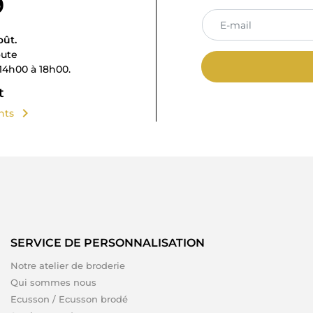
9
oût.
oute
14h00 à 18h00.
t
chevron_right
ents
SERVICE DE PERSONNALISATION
Notre atelier de broderie
Qui sommes nous
Ecusson / Ecusson brodé