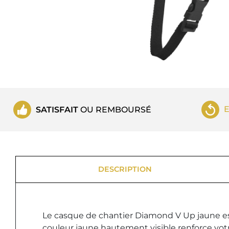
SATISFAIT
OU REMBOURSÉ
DESCRIPTION
Le casque de chantier Diamond V Up jaune es
couleur jaune hautement visible renforce votr