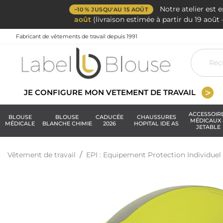
Notre atelier est 
−10 % JUSQU'AU 15 AOÛT
août
(livraison estimée à partir du 19 aoû
Fabricant de vêtements de travail depuis 1991
JE CONFIGURE MON VETEMENT DE TRAVAIL
ACCESSOIR
BLOUSE
BLOUSE
CADUCÉE
CHAUSSURES
MÉDICAUX 
MÉDICALE
BLANCHE CHIMIE
2026
HOPITAL IDE AS
JETABLE
Vêtement de travail
EPI : Equipement Protection Individuel