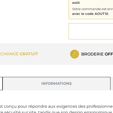
août
Votre commande est enreg
avec le code AOUT10
.
ECHANGE
GRATUIT
BRODERIE
OFF
INFORMATIONS
t conçu pour répondre aux exigences des professionnels
e sécurité sur site, tandis que son design ergonomique 