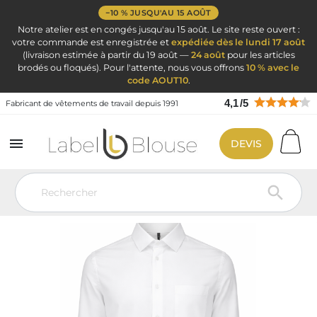
−10 % JUSQU'AU 15 AOÛT
Notre atelier est en congés jusqu'au 15 août. Le site reste ouvert :
votre commande est enregistrée et
expédiée dès le lundi 17 août
(livraison estimée à partir du 19 août —
24 août
pour les articles
brodés ou floqués). Pour l'attente, nous vous offrons
10 % avec le
code AOUT10
.
4,1
/
5
Fabricant de vêtements de travail depuis 1991

DEVIS
Vêtement de travail
Vêtement de travail personnalisé
Chemise
Personnalisée
Chemise Blanche pro pour Homme
