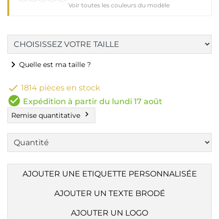
Voir toutes les couleurs du modèle
chevron_right
Quelle est ma taille ?

1814 pièces en stock
check_circle
Expédition à partir du lundi 17 août
chevron_right
Remise quantitative
AJOUTER UNE ETIQUETTE PERSONNALISÉE
AJOUTER UN TEXTE BRODÉ
AJOUTER UN LOGO