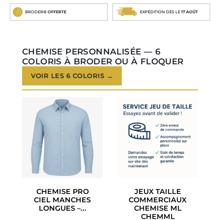
BRODERIE
OFFERTE
EXPÉDITION DÈS LE
17 AOÛT
CHEMISE PERSONNALISÉE — 6
COLORIS À BRODER OU À FLOQUER
VOIR LES 6 COLORIS →
CHEMISE PRO
JEUX TAILLE
CIEL MANCHES
COMMERCIAUX
LONGUES –...
CHEMISE ML
CHEMML