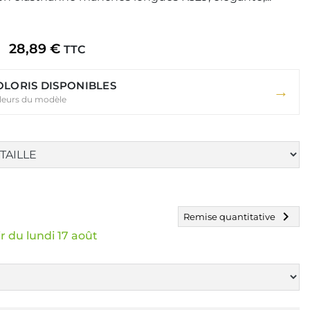
28,89 €
TTC
COLORIS DISPONIBLES
→
uleurs du modèle
chevron_right
Remise quantitative
r du lundi 17 août