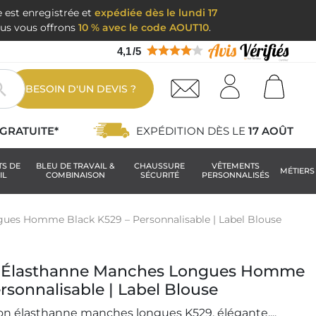
e est enregistrée et
expédiée dès le lundi 17
nous vous offrons
10 % avec le code AOUT10
.
4,1
/
5

BESOIN D'UN DEVIS ?
GRATUITE*
EXPÉDITION DÈS LE
17 AOÛT
TS DE
BLEU DE TRAVAIL &
CHAUSSURE
VÊTEMENTS
MÉTIERS
IL
COMBINAISON
SÉCURITÉ
PERSONNALISÉS
ues Homme Black K529 – Personnalisable | Label Blouse
 Élasthanne Manches Longues Homme
rsonnalisable | Label Blouse
élasthanne manches longues K529, élégante,...