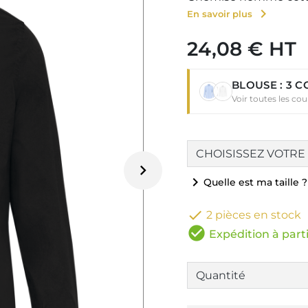
chevron_right
En savoir plus
24,08 € HT
BLOUSE : 3 
Voir toutes les co

chevron_right
Quelle est ma taille ?

2 pièces en stock
check_circle
Expédition à parti