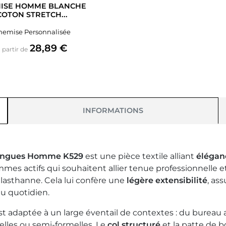
ISE HOMME BLANCHE
COTON STRETCH...
hemise Personnalisée
Prix
28,89 €
 partir de
INFORMATIONS
Longues Homme K529
est une pièce textile alliant
élégan
s actifs qui souhaitent allier tenue professionnelle e
lasthanne. Cela lui confère une
légère extensibilité
, as
u quotidien.
t adaptée à un large éventail de contextes : du bureau
melles ou semi-formelles. Le
col structuré
et la patte de 