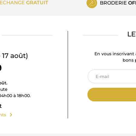
ECHANGE
GRATUIT
BRODERIE
OF
LE
En vous inscrivant 
 17 août)
bons p
9
oût.
oute
14h00 à 18h00.
t
chevron_right
ents