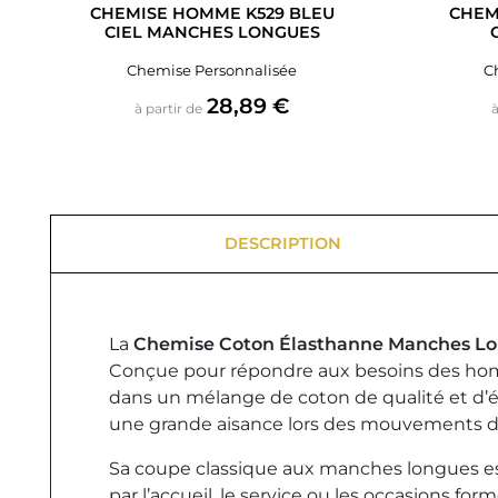
CHEMISE HOMME K529 BLEU
CHEM
CIEL MANCHES LONGUES
Chemise Personnalisée
C
Prix
28,89 €
à partir de
à
DESCRIPTION
La
Chemise Coton Élasthanne Manches 
Conçue pour répondre aux besoins des homme
dans un mélange de coton de qualité et d’é
une grande aisance lors des mouvements d
Sa coupe classique aux manches longues es
par l’accueil, le service ou les occasions for