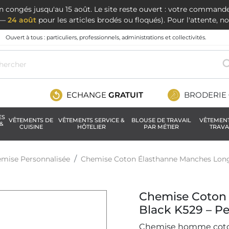
en congés jusqu'au 15 août. Le site reste ouvert : votre command
t —
24 août
pour les articles brodés ou floqués). Pour l'attente, 
Ouvert à tous : particuliers, professionnels, administrations et collectivités.
ECHANGE
GRATUIT
BRODERIE
ES
VÊTEMENTS DE
VÊTEMENTS SERVICE &
BLOUSE DE TRAVAIL
VÊTEMEN
&
CUISINE
HÔTELIER
PAR MÉTIER
TRAVA
mise Personnalisée
Chemise Coton Élasthanne Manches Long
Chemise Coton
Black K529 – Pe
Chemise homme coton 