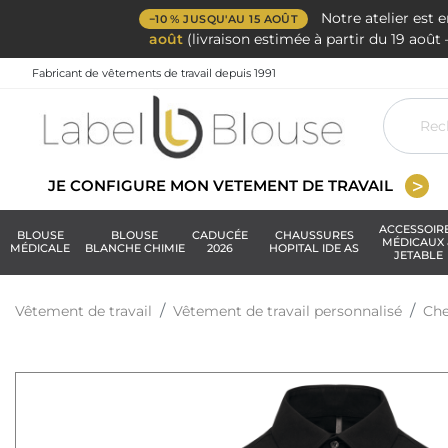
Notre atelier est 
−10 % JUSQU'AU 15 AOÛT
août
(livraison estimée à partir du 19 aoû
Fabricant de vêtements de travail depuis 1991
JE CONFIGURE MON VETEMENT DE TRAVAIL
ACCESSOIR
BLOUSE
BLOUSE
CADUCÉE
CHAUSSURES
MÉDICAUX 
MÉDICALE
BLANCHE CHIMIE
2026
HOPITAL IDE AS
JETABLE
Vêtement de travail
Vêtement de travail personnalisé
Che