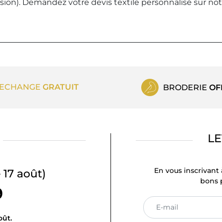
ession). Demandez votre devis textile personnalisé sur not
ECHANGE
GRATUIT
BRODERIE
OF
LE
En vous inscrivant 
 17 août)
bons p
9
oût.