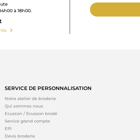
oute
14h00 à 18h00.
t
chevron_right
ents
SERVICE DE PERSONNALISATION
Notre atelier de broderie
Qui sommes nous
Ecusson / Ecusson brodé
Service grand compte
EPI
Devis broderie