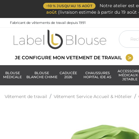
Notre atelier est 
−10 % JUSQU'AU 15 AOÛT
août
(livraison estimée à partir du 19 aoû
Fabricant de vêtements de travail depuis 1991
JE CONFIGURE MON VETEMENT DE TRAVAIL
ACCESSOIR
BLOUSE
BLOUSE
CADUCÉE
CHAUSSURES
MÉDICAUX 
MÉDICALE
BLANCHE CHIMIE
2026
HOPITAL IDE AS
JETABLE
Vêtement de travail
Vêtement Service Accueil & Hôtelier