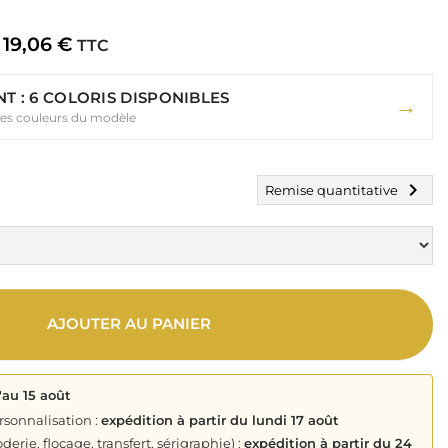
19,06 €
TTC
T : 6 COLORIS DISPONIBLES
→
 les couleurs du modèle
chevron_right
Remise quantitative
AJOUTER AU PANIER
'au 15 août
rsonnalisation :
expédition à partir du lundi 17 août
derie, flocage, transfert, sérigraphie) :
expédition à partir du 24