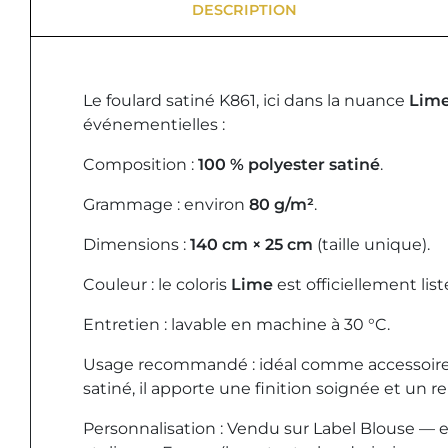
DESCRIPTION
Le foulard satiné K861, ici dans la nuance
Lim
événementielles :
Composition :
100 % polyester satiné
.
Grammage : environ
80 g/m²
.
Dimensions :
140 cm × 25 cm
(taille unique).
Couleur : le coloris
Lime
est officiellement lis
Entretien : lavable en machine à 30 °C.
Usage recommandé : idéal comme accessoire de 
satiné, il apporte une finition soignée et un r
Personnalisation : Vendu sur Label Blouse — e