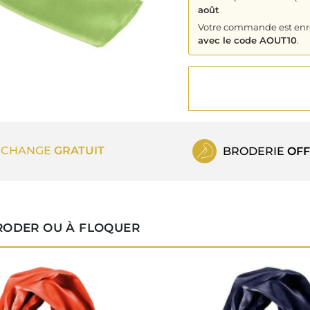
août
Votre commande est enreg
avec le code AOUT10
.
ECHANGE
GRATUIT
BRODERIE
OFF
RODER OU À FLOQUER