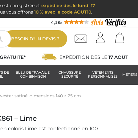
e est enregistrée et
expédiée dès le lundi 17
nous vous offrons
10 % avec le code AOUT10
.
4,1
/
5

BESOIN D'UN DEVIS ?
GRATUITE*
EXPÉDITION DÈS LE
17 AOÛT
TS DE
BLEU DE TRAVAIL &
CHAUSSURE
VÊTEMENTS
MÉTIERS
IL
COMBINAISON
SÉCURITÉ
PERSONNALISÉS
lyester satiné, dimensions 140 × 25 cm
K861 – Lime
 en coloris Lime est confectionné en 100...