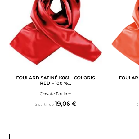
FOULARD SATINÉ K861 – COLORIS
FOULARD
RED – 100 %...
Cravate Foulard
Prix
19,06 €
à partir de
à