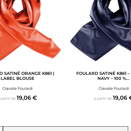
 SATINÉ ORANGE K861 |
FOULARD SATINÉ K861 –
LABEL BLOUSE
NAVY – 100 %...
Cravate Foulard
Cravate Foulard
Prix
Prix
19,06 €
19,06 
 partir de
à partir de